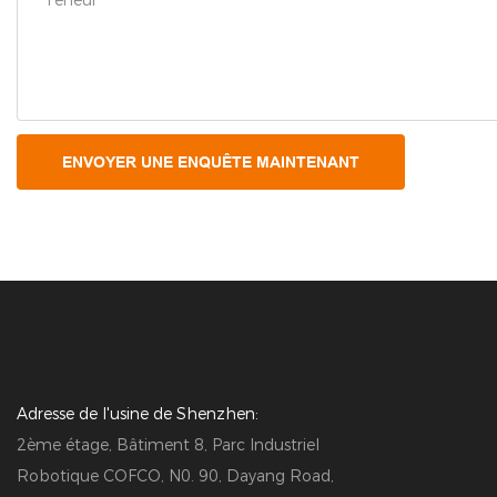
Teneur
ENVOYER UNE ENQUÊTE MAINTENANT
Adresse de l'usine de Shenzhen:
2ème étage, Bâtiment 8, Parc Industriel
Robotique COFCO, N0. 90, Dayang Road,