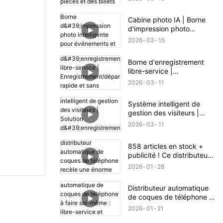
des billets
Cabine photo IA | Borne
d'impression photo
intelligente pour
2026
03
15
événements et
commerces
Borne d'enregistrement
libre-service |
Enregistrement/départ
2026
03
11
rapide et sans contact
Système intelligent de
gestion des visiteurs |
Solution d'enregistrement
2026
03
11
efficace et sécurisée
858 articles en stock +
publicité ! Ce distributeur
automatique de coques de
2026
01
28
téléphone recèle une
énorme opportunité
Distributeur automatique
commerciale.
de coques de téléphone à
faire soi-même : libre-
2026
01
21
service et fabrication en