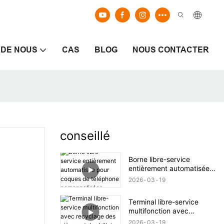
 DE NOUS
CAS
BLOG
NOUS CONTACTER
conseillé
Borne libre-service
entièrement automatisée
pour coques de téléphone
2026
03
19
personnalisées
Terminal libre-service
multifonction avec
recyclage des pièces et
2026
03
19