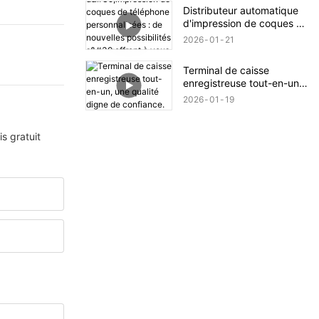
un clic
Distributeur automatique
d'impression de coques de
téléphone personnalisées :
2026
01
21
de nouvelles possibilités
s'offrent à vous pour
Terminal de caisse
l'impression.
enregistreuse tout-en-un,
une qualité digne de
2026
01
19
confiance.
s gratuit