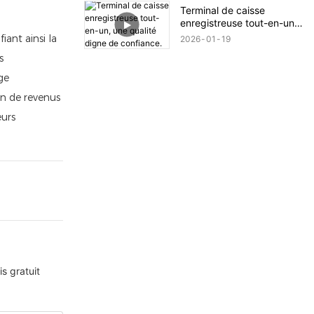
s'offrent à vous pour
Terminal de caisse
l'impression.
enregistreuse tout-en-un,
une qualité digne de
ant ainsi la
2026
01
19
confiance.
s
ge
on de revenus
eurs
s gratuit