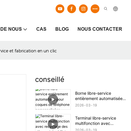
 DE NOUS
CAS
BLOG
NOUS CONTACTER
ice et fabrication en un clic
conseillé
Borne libre-service
entièrement automatisée
pour coques de téléphone
2026
03
19
personnalisées
Terminal libre-service
multifonction avec
recyclage des pièces et
2026
03
19