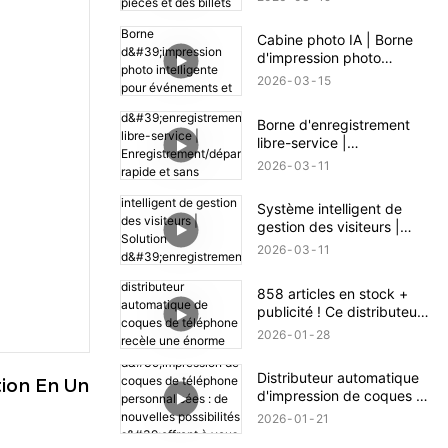
des billets
Cabine photo IA | Borne
d'impression photo
intelligente pour
2026
03
15
événements et
commerces
Borne d'enregistrement
libre-service |
Enregistrement/départ
2026
03
11
rapide et sans contact
Système intelligent de
gestion des visiteurs |
Solution d'enregistrement
2026
03
11
efficace et sécurisée
858 articles en stock +
publicité ! Ce distributeur
automatique de coques de
2026
01
28
téléphone recèle une
énorme opportunité
Distributeur automatique
commerciale.
ion En Un 
d'impression de coques de
téléphone personnalisées :
2026
01
21
de nouvelles possibilités