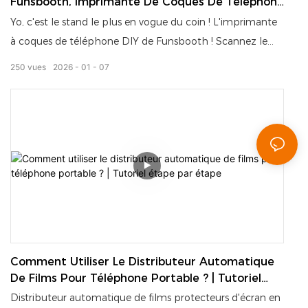
Funsbooth, Imprimante De Coques De Téléphone
À Faire Soi-Même : Des Coques Uniques Et
Yo, c'est le stand le plus en vogue du coin ! L'imprimante
Personnalisées En 3 Minutes !
à coques de téléphone DIY de Funsbooth ! Scannez le
code, choisissez un modèle (ou téléchargez votre propre
250
vues
2026
01
07
design) et obtenez une coque personnalisée et résistante
aux rayures.3 MINUTES —Fonctionne avec tous les
modèles de téléphone!
Pour les entreprises : Installez-le et laissez-le fonctionner
24 h/24 et 7 j/7 sans aucun personnel. Pour les
particuliers : Procurez-vous un étui unique en son genre
sur place. Idéal pour les centres commerciaux, les sites
touristiques ou pour compléter votre offre en magasin :
un véritable atout pour générer des revenus
supplémentaires !
Comment Utiliser Le Distributeur Automatique
De Films Pour Téléphone Portable ? | Tutoriel
Étape Par Étape
Distributeur automatique de films protecteurs d'écran en