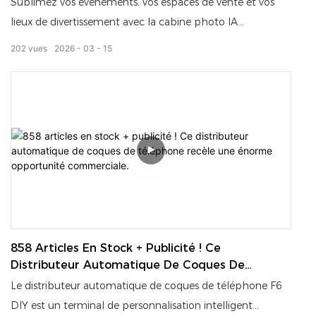
Sublimez vos événements, vos espaces de vente et vos
lieux de divertissement avec la cabine photo IA
Funsbooth — un kiosque libre-service nouvelle génération
202
vues
2026
03
15
qui redéfinit les expériences photo interactives.
858 Articles En Stock + Publicité ! Ce
Distributeur Automatique De Coques De
Téléphone Recèle Une Énorme Opportunité
Le distributeur automatique de coques de téléphone F6
Commerciale.
DIY est un terminal de personnalisation intelligent