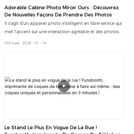
magnétique MagSafe ! Pour les particuliers : obtenez une
Adorable Cabine Photo Miroir Ours : Découvrez
valise unique en son genre sur place ! Pour les entreprises :
De Nouvelles Façons De Prendre Des Photos
service sans surveillance 24 h/24 et 7 j/7, capacité
Il s'agit d'un appareil photo intelligent en libre-service qui
maximale de 858 valises, gestion à distance intelligente —
met l'accent sur une interaction agréable et des photos
idéal pour les centres commerciaux, les sites touristiques
de haute qualité : Apparence adorable : le design en
218
vues
2026
01
14
et les écoles ! Votre stand de coques de téléphone
forme d'oreilles d'ours associé à des bandes lumineuses
personnalisées ou votre machine à booster vos profits ?
d'ambiance arc-en-ciel attire le regard et convient aux
Les deux !
fêtes, aux centres commerciaux, aux mariages et autres
occasions ; Utilisation pratique : après une prise de vue en
un clic, il prend en charge le téléchargement par e-mail
et par code QR, ainsi que l'impression instantanée,
répondant aux besoins de divers scénarios de prise de
photos ; Adaptabilité à l'ambiance : L'éclairage et le
design peuvent être intégrés à différents styles de
décoration, ce qui en fait à la fois un outil de prise de
Le Stand Le Plus En Vogue De La Rue !
photos et un élément décoratif phare de la scène.