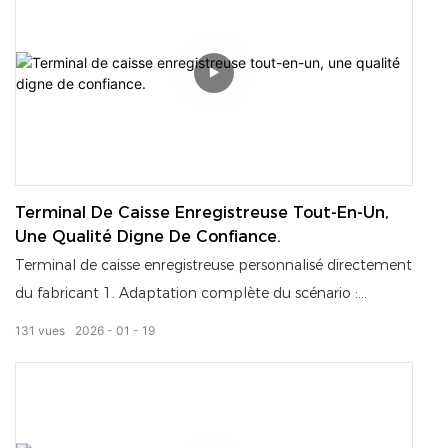
magnétique supérieure à 15 N, pour une charge plus
rapide et plus stable), tous certifiés écologiques à
l'international. Le bras robotisé intelligent manipule les
produits avec précision et silence, et la buse se nettoie
automatiquement, ce qui garantit un taux de panne
extrêmement faible et une expérience entrepreneuriale
sereine. De plus, l'écran de l'appareil peut afficher des
publicités, générant ainsi des revenus supplémentaires.
Terminal De Caisse Enregistreuse Tout-En-Un,
Une Qualité Digne De Confiance.
Terminal de caisse enregistreuse personnalisé directement
du fabricant 1. Adaptation complète du scénario :
commerce de détail, restauration, supermarché, magasin
131
vues
2026
01
19
de proximité 2. Services OEM/ODM pris en charge :
Personnalisation de l’apparence, des fonctions et des
systèmes 3. Rapide et stable : Réduisez le temps
d’attente, améliorez l’efficacité du passage en caisse