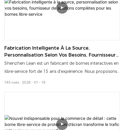
Fabrication professionnelle, qualité fiable, simplifiez votre
travail de caissier !
Fabrication Intelligente À La Source,
Personnalisation Selon Vos Besoins, Fournisseur
De Solutions Complètes Pour Les Bornes Libre-
Shenzhen Lean est un fabricant de bornes interactives en
Service
libre-service fort de 15 ans d'expérience. Nous proposons
des solutions complètes, une personnalisation poussée,
145
vues
2026
01
19
une large gamme de produits à des prix avantageux et
des délais de livraison courts, même pour les petites séries.