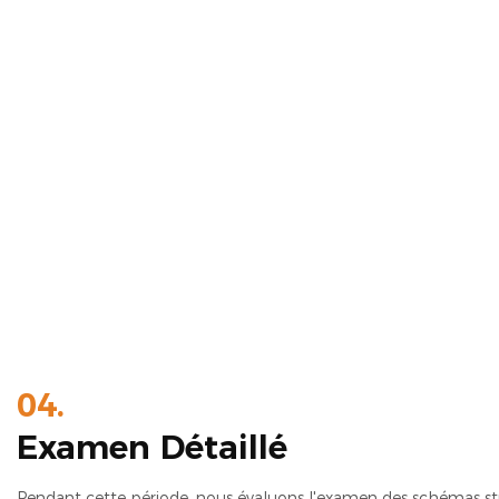
04.
Examen Détaillé
Pendant cette période, nous évaluons l'examen des schémas str