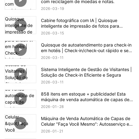
com reciclagem de moedas e notas.
2026
03
19
Cabine fotográfica com IA | Quiosque
inteligente de impressão de fotos para
eventos e varejo
2026
03
15
Quiosque de autoatendimento para check-in
em hotéis | Check-in/check-out rápido e sem
contato
2026
03
11
Sistema Inteligente de Gestão de Visitantes |
Solução de Check-in Eficiente e Segura
2026
03
11
858 itens em estoque + publicidade! Esta
máquina de venda automática de capas de
celular esconde uma enorme oportunidade de
2026
01
28
negócio.
Máquina de Venda Automática de Capas de
Celular "Faça Você Mesmo": Autosserviço e
Fabricação com Um Clique
2026
01
21