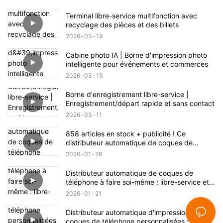
Terminal libre-service multifonction avec
recyclage des pièces et des billets
2026
03
19
Cabine photo IA | Borne d'impression photo
intelligente pour événements et commerces
2026
03
15
Borne d'enregistrement libre-service |
Enregistrement/départ rapide et sans contact
2026
03
11
858 articles en stock + publicité ! Ce
distributeur automatique de coques de
téléphone recèle une énorme opportunité
2026
01
28
commerciale.
Distributeur automatique de coques de
téléphone à faire soi-même : libre-service et
fabrication en un clic
2026
01
21
Distributeur automatique d'impression de
coques de téléphone personnalisées : de