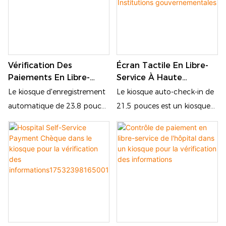
Vérification Des
Écran Tactile En Libre-
Paiements En Libre-
Service À Haute
Service Dans La Borne
Efficacité A4 Impression
Le kiosque d'enregistrement
Le kiosque auto-check-in de
De L'hôpital Pour La
De Document Kiosque
automatique de 23,8 pouces
21,5 pouces est un kiosque
Vérification Des
Pour Les Hôpitaux
est un kiosque de paiement
de paiement en libre-service
Informations
Institutions
en libre-service moderne
moderne équipé d'un grand
Gouvernementales
équipé d'un grand écran
écran tactile de 21,5 pouces,
tactile de 23,8 pouces qui
offrant une interface claire et
offre une interface claire et
une expérience de
une expérience d'utilisation
fonctionnement intuitive.
intuitive. L'appareil est
L'appareil est largement
largement utilisé dans les
utilisé dans les hôpitaux, les