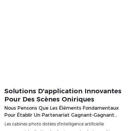
Solutions D'application Innovantes
Pour Des Scènes Oniriques
Nous Pensons Que Les Éléments Fondamentaux
Pour Établir Un Partenariat Gagnant-Gagnant
Sont Les Compétences En Matière De Conception
Les cabines photo dotées d'intelligence artificielle
Et Le Service À La Clientèle.