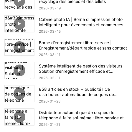
recyclage des pièces et des billets
2026
03
19
Cabine photo IA | Borne d'impression photo
intelligente pour événements et commerces
2026
03
15
Borne d'enregistrement libre-service |
Enregistrement/départ rapide et sans contact
2026
03
11
Système intelligent de gestion des visiteurs |
Solution d'enregistrement efficace et
sécurisée
2026
03
11
858 articles en stock + publicité ! Ce
distributeur automatique de coques de
téléphone recèle une énorme opportunité
2026
01
28
commerciale.
Distributeur automatique de coques de
téléphone à faire soi-même : libre-service et
fabrication en un clic
2026
01
21