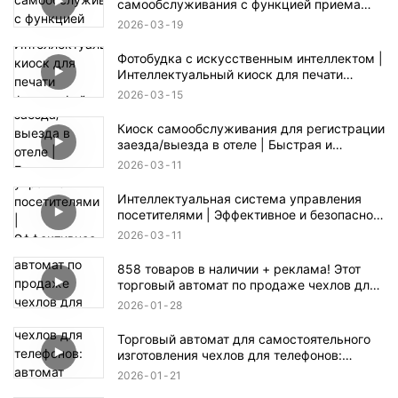
самообслуживания с функцией приема
монет и банкнот.
2026
03
19
Фотобудка с искусственным интеллектом |
Интеллектуальный киоск для печати
фотографий для мероприятий и розничной
2026
03
15
торговли
Киоск самообслуживания для регистрации
заезда/выезда в отеле | Быстрая и
бесконтактная регистрация заезда/выезда
2026
03
11
Интеллектуальная система управления
посетителями | Эффективное и безопасное
решение для регистрации
2026
03
11
858 товаров в наличии + реклама! Этот
торговый автомат по продаже чехлов для
телефонов скрывает огромные
2026
01
28
возможности для бизнеса.
Торговый автомат для самостоятельного
изготовления чехлов для телефонов:
автомат самообслуживания и
2026
01
21
изготовление в один клик.