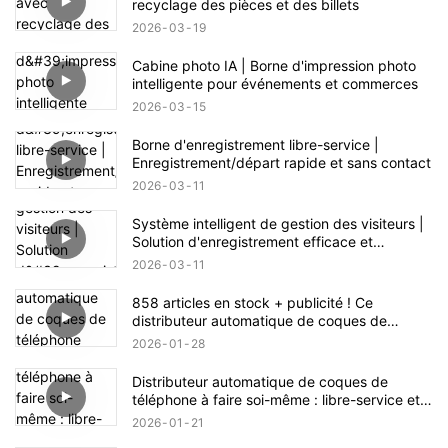
recyclage des pièces et des billets
2026
03
19
Cabine photo IA | Borne d'impression photo
intelligente pour événements et commerces
2026
03
15
Borne d'enregistrement libre-service |
Enregistrement/départ rapide et sans contact
2026
03
11
Système intelligent de gestion des visiteurs |
Solution d'enregistrement efficace et
sécurisée
2026
03
11
858 articles en stock + publicité ! Ce
distributeur automatique de coques de
téléphone recèle une énorme opportunité
2026
01
28
commerciale.
Distributeur automatique de coques de
téléphone à faire soi-même : libre-service et
fabrication en un clic
2026
01
21