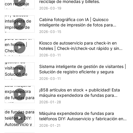
reciclaje de monedas y billetes.
2026
03
19
Cabina fotográfica con IA | Quiosco
inteligente de impresión de fotos para
eventos y comercios
2026
03
15
Kiosco de autoservicio para check-in en
hoteles | Check-in/check-out rápido y sin
contacto
2026
03
11
Sistema inteligente de gestión de visitantes |
Solución de registro eficiente y segura
2026
03
11
¡858 artículos en stock + publicidad! Esta
máquina expendedora de fundas para
teléfono esconde una gran oportunidad de
2026
01
28
negocio.
Máquina expendedora de fundas para
teléfonos DIY: Autoservicio y fabricación en
un solo clic
2026
01
21