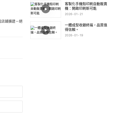
客製化手機殼印刷自動販賣
機：開啟印刷新可能
2026
01
21
或店鋪擴建－絕
一體成型收銀終端，品質值
得信賴。
2026
01
19