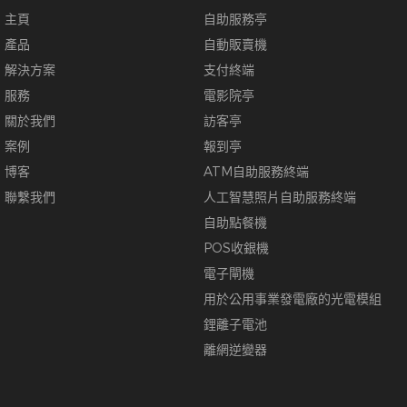
主頁
自助服務亭
產品
自動販賣機
解決方案
支付終端
服務
電影院亭
關於我們
訪客亭
案例
報到亭
博客
ATM自助服務終端
聯繫我們
人工智慧照片自助服務終端
自助點餐機
POS收銀機
電子閘機
用於公用事業發電廠的光電模組
鋰離子電池
離網逆變器