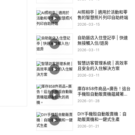
AI照相亭 | 適用於活動和零
售的智慧照片列印自助終端
2026
03
15
自助飯店入住登記亭 | 快速
無接觸入住/退房
2026
03
11
智慧訪客管理系統 | 高效率
且安全的入住解決方案
2026
03
11
庫存858件商品+廣告！這台
手機殼自動販賣機蘊藏著巨
大的商機。
2026
01
28
DIY手機殼自動販賣機：自
助販賣機和一鍵式生產
2026
01
21