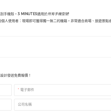
防刮手機殼。
3 MINUTES
適用於
所有手機型號
!
給個人使用者：現場即可獲得獨一無二的機箱。非常適合商場、旅遊景點
的設計發送免費報價！
電子郵件
公司名稱