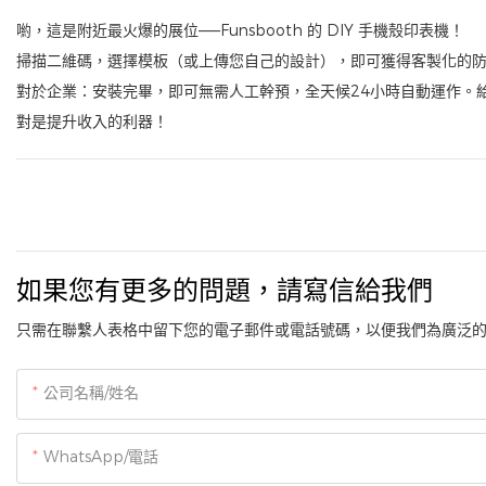
喲，這是附近最火爆的展位——Funsbooth 的 DIY 手機殼印表機！
掃描二維碼，選擇模板（或上傳您自己的設計），即可獲得客製化的
對於企業：安裝完畢，即可無需人工幹預，全天候24小時自動運作。
對是提升收入的利器！
如果您有更多的問題，請寫信給我們
只需在聯繫人表格中留下您的電子郵件或電話號碼，以便我們為廣泛
公司名稱/姓名
WhatsApp/電話