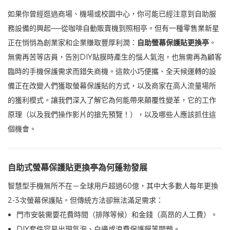
如果你曾經逛過商場、機場或校園中心，你可能已經注意到自助服
務設備的興起——從咖啡自動販賣機到照相亭。但有一種零售業新星
正在悄悄為創業家和企業賺取豐厚利潤：
自助螢幕保護貼更換亭
。
無需再苦等店員，告別DIY貼膜時產生的惱人氣泡，也無需再為顧客
臨時的手機保護需求而錯失商機。這款小巧便攜、全天候運轉的設
備正在改變人們獲取螢幕保護貼的方式，以及商家在高人流量場所
的獲利模式。讓我們深入了解它為何能帶來顛覆性變革，它的工作
原理（以及我們操作影片的搶先預覽！），以及哪些人應該抓住這
個機會。
自助式螢幕保護貼更換亭為何蓬勃發展
智慧型手機無所不在－全球用戶超過60億，其中大多數人每年更換
2-3次螢幕保護貼。但傳統方法卻無法滿足需求：
門市安裝需要花費時間（排隊等候）和金錢（高昂的人工費）。
DIY套件容易出現氣泡、白邊或浪費保護膜等問題。