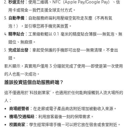
秒速支付
：使用二維碼、NFC（Apple Pay/Google Pay）、信
用卡或現金－我們支援全球支付方式。
自動準備
：自助服務終端利用壓縮空氣吹走灰塵（不再有氣
泡！），並引導您將手機完美放置。
精準貼合
：工業級軟輥以 0.1 毫米的精度貼合薄膜——無氣泡、無
錯位、無麻煩。
完成並出發
：拿起受保護的手機即可出發——無需清理，不會出
錯。
影片顯示，真實用戶僅用 3 分鐘就完成了使用——即使是第一次使用
的人也能一次成功。
誰該投資這個自助服務終端？
這不僅適用於“科技創業家”，也適用於任何能夠接觸到人流大場所的
人：
商場經營者
：在走廊或電子產品商店附近增加被動收入來源。
機場/交通樞紐
：利用旅客最後一刻的保障需求。
校園商家
：學生經常摔壞手機－可以把它放在宿舍或食堂附近。