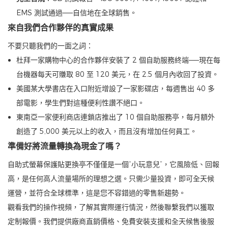
EMS 測試通過——自信地在全球銷售。
來自我們合作夥伴的真實成果
不要只聽我們的一面之詞：
杜拜一家購物中心的合作夥伴安裝了 2 個自助服務終端——現在每
台機器每天可賺取 80 至 120 美元，在 2.5 個月內收回了投資。
美國某大學書店在入口附近增設了一家影碟店，每週售出 40 多
部電影，學生們對這種便利性讚不絕口。
東南亞一家便利商店連鎖店推出了 10 個自助服務亭，每月額外
創造了 5,000 美元以上的收入，而且沒有增加任何員工。
準備好將流量轉換為現金了嗎？
自助式螢幕保護貼更換亭不僅僅是一個“小玩意兒”，它風險低、回報
高，是任何高人流量場所的理想之選。只需少量投資，即可全天候
運營，並符合全球標準，這是您不容錯過的零售新趨勢。
觀看我們的操作視頻，了解其實際運行情況，然後聯繫我們以獲取
定制報價。我們提供廠商直銷價格、免費安裝支援和全天候售後服