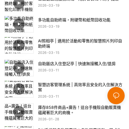
2026
03
19
多功能自助終端，附硬幣和紙幣回收功能
2026
03
19
AI照相亭 | 適用於活動和零售的智慧照片列印自
助終端
2026
03
15
自助飯店入住登記亭 | 快速無接觸入住/退房
2026
03
11
智慧訪客管理系統 | 高效率且安全的入住解決方
案
2026
03
11
庫存858件商品+廣告！這台手機殼自動販賣機
蘊藏著巨大的商機。
2026
01
28