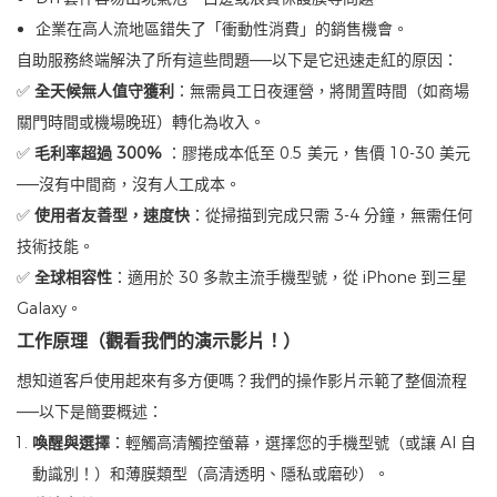
企業在高人流地區錯失了「衝動性消費」的銷售機會。
自助服務終端解決了所有這些問題——以下是它迅速走紅的原因：
✅
全天候無人值守獲利
：無需員工日夜運營，將閒置時間（如商場
關門時間或機場晚班）轉化為收入。
✅
毛利率超過 300%
：膠捲成本低至 0.5 美元，售價 10-30 美元
——沒有中間商，沒有人工成本。
✅
使用者友善型，速度快
：從掃描到完成只需 3-4 分鐘，無需任何
技術技能。
✅
全球相容性
：適用於 30 多款主流手機型號，從 iPhone 到三星
Galaxy。
工作原理（觀看我們的演示影片！）
想知道客戶使用起來有多方便嗎？我們的操作影片示範了整個流程
——以下是簡要概述：
喚醒與選擇
：輕觸高清觸控螢幕，選擇您的手機型號（或讓 AI 自
動識別！）和薄膜類型（高清透明、隱私或磨砂）。