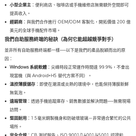
小型企業主
：便利商店、咖啡店或手機維修店無需額外空間即可
提高收入。
經銷商
：與我們合作進行 OEM/ODM 客製化，開拓價值 200 億
美元的全球手機配件市場。
我們自助服務終端的秘訣（為何它能超越競爭對手）
並非所有自助服務終端都一樣——以下是我們的產品脫穎而出的原
因：
Windows 系統軟體
：尖峰時段正常運作時間達 99.9%，不會出
現當機（與 Android+H5 替代方案不同）。
溫控薄膜儲存
：即使在潮濕或炎熱的環境中，也能保持薄膜新鮮
無氣泡。
遠端管理
：透過手機追蹤庫存、銷售數據並解決問題——無需現場
訪問。
堅固耐用
：1.5毫米鋼製機身和防破壞玻璃－非常適合繁忙的公共
場所。
完全合規
：CB 測試報告、ISO 9001/14001/45001 認證和