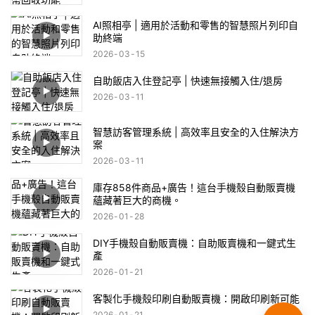
AI照相亭 | 適用於活動和零售的智慧照片列印自
助終端
2026
03
15
自助飯店入住登記亭 | 快速無接觸入住/退房
2026
03
11
智慧訪客管理系統 | 高效率且安全的入住解決方
案
2026
03
11
庫存858件商品+廣告！這台手機殼自動販賣機
蘊藏著巨大的商機。
2026
01
28
DIY手機殼自動販賣機：自助販賣機和一鍵式生
產
2026
01
21
客製化手機殼印刷自動販賣機：開啟印刷新可能
2026
01
21