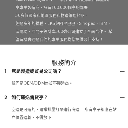
亭專業製造商，擁有100,000個亭的部署
50多個國家和地區服務和物聯網遙控器。
經過多年的耕種，LKS與阿里巴巴，Sinopec，IBM，
沃爾瑪，西門子等財富500強公司建立了全面合作。 希
望有機會通過我們的專業服務為您提供最佳支持！
服務簡介
1
您是製造或貿易公司嗎？
我們是OEM/ODM售貨亭製造商。
2
如何運送售貨亭？
空運是可選的，建議批量訂單進行海運。 所有亭子都應在站
立位置運輸，不得放下。