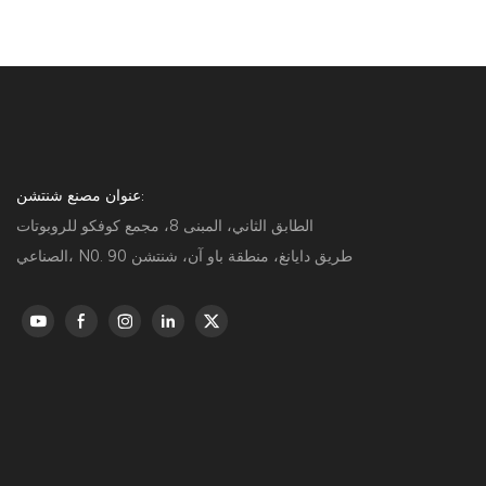
والتقاط الصور
عنوان مصنع شنتشن:
الطابق الثاني، المبنى 8، مجمع كوفكو للروبوتات
الصناعي، N0. 90 طريق دايانغ، منطقة باو آن، شنتشن