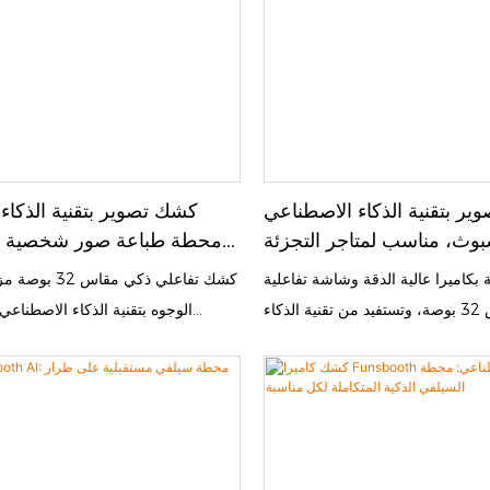
ر بتقنية الذكاء الاصطناعي
كشك تصوير بتقنية الذكاء
وث، مناسب لمتاجر التجزئة
محطة طباعة صور شخصية ذا
والمساحات التفاعلية.
بتقنية الذكاء الاصطناعي فائقة
نة بكاميرا عالية الدقة وشاشة تفاعلية
كشك تفاعلي ذكي م
ساطعة مقاس 32 بوصة، وتستفيد من تقنية الذكاء
الوجوه بتقنية الذكاء الاصطناعي
 للتنقيح التلقائي للصور، والمساعدة
بالتسامي الحراري، وأنظمة دفع متعدد
ضعيات، وإضافة تأثيرات إبداعية. كما
هذا الدليل المفصل شرحًا وافيًا للم
تتكيف إضاءة RGB المحيطة المدمجة مع الظروف
وإمكانيات البرنامج، وميزات توليد 
ان صور واضحة وجذابة في كل مرة.
جي المقوى وهيكلها المعدني المتين
تجاربنا التجارية في متاجر التجزئة ذات