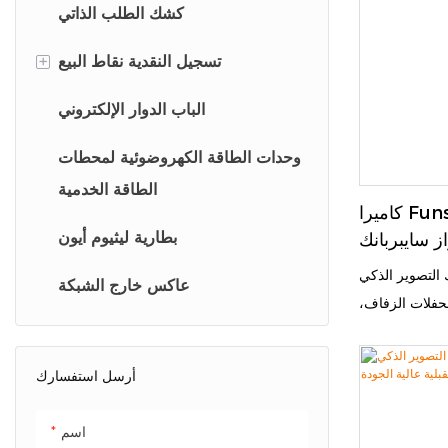
ظام غير المراقب
كشك الطلب الذاتي
 محطات التصوير
+
وحدة المعالجة
تسجيل النقدية نقاط البيع
المتقدمة RK3588 وبرنامج دمج الوجوه الأصلي
كشك الخروج الذاتي
الباب الدوار الإلكتروني
Funsbooth على أتمتة توليد الإيرادات السلبية. دعونا
لنظام التفاعلي
أكشاك البيع بالتجزئة
وحدات الطاقة الكهروضوئية لمحطات
المؤتمت.
الطاقة الخدمية
ماكينة تسجيل المدفوعات النقدية
كاميرا Funsbooth AI: محطة سيلفي
بطارية ليثيوم أيون
 سايبربانك
نظام الطلب الذاتي
ير الذكي Funsbooth AI هو محطة
عاكس خارج الشبكة
حفلات الزفاف،
راكز التجارية،
ية. مزود بشاشة
أرسل استفسارك
ا عالية الدقة،
وإضاءة RGB ديناميكية، ليمنحك صورًا واضحة وحيوية
اسم
لذكاء الاصطناعي