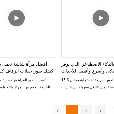
الغامرة.
تأثيرات بصرية ديناميكية، مما يُحس
ويُعزز تجربة التفاعل.
لذكاء الاصطناعي الذي يوفر
أفضل مرآة شاشة تعمل ب
أذكى وأسرع وأفضل للأحداث
بوصة شاشة تعمل باللمس
مزود بشاشة لمس سريعة الاستجابة مقاس 15.6
كشك الصور المرآة هو كشك تص
ستخدمين التنقل بسهولة بين خيارات
الخدمة، يجمع بين المرآة والتكنولوجي
اللقطات، والتفاعل مع التنبيهات على
برنامج، ليقدم تجربة تصوير فريدة. 
دسة الكاميرا المدمجة عالية الدقة
التصوير التقليدية، يتميز كشك الص
 بالحياة، بينما تُضفي حلقة الإضاءة
بتصميم شاشة لمس كبيرة، مما يسم
1
2