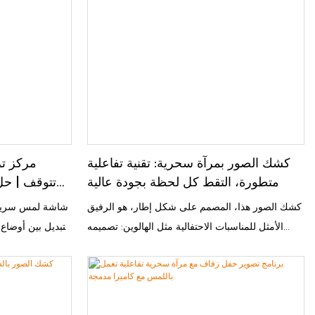
المدمجة بتقنية HD، يضمن المنتج الحصول على صور
المتطورة، يد
حادة وواضحة وغنية بالتفاصيل الواقعية. علاوة على
الصور، وال
ذلك، يُضفي هالة RGB الديناميكية المحيطة بالجهاز
بتصميمه المتي
تأثيرات ضوئية متغيرة نابضة بالحياة، وهذا التصميم
يوفر تجربة سلسة 
الذكي لا يُحسّن المظهر الجمالي للصور فحسب، بل
للشركات. سواءً كا
يخلق أيضًا جوًا تفاعليًا غامرًا يرتقي بتجربة المستخدم
ا
إلى مستوى جديد كليًا.
كل لحظة إلى ذكرى لا تُنسى قابلة للمشاركة.
كشك الصور بمرآة سحرية: تقنية تفاعلية
مركز ترف
متطورة، التقط كل لحظة بجودة عالية
تتوقف | حل
كشك الصور هذا، المصمم على شكل إطار، هو الرفيق
الأمثل للمناسبات الاحتفالية مثل الهالوين: تصميمه
التبديل بين أوضاع 
الكلاسيكي يُكمل ديكورات الأعياد، بينما يوفر حامله
في الوقت الفع
المعدني المتين متانة عالية. يُضفي ضوء RGB إضاءةً
كاميرا عالية الد
رائعة، ومع كاميرا مدمجة عالية الدقة، يوفر جودة صور
واضحة وتشغيلًا سلسًا. الطابعة، المجهزة بغطاء واقٍ
ديناميكية، مم