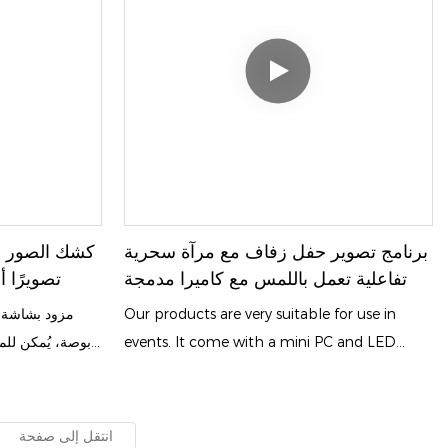
وحامل مخصص، تبقى مرتبة دون أن تشغل مساحة
إضافية. كما أنها تُمثل نقطة محورية للديكور ومحطة
سريعة لتسجيل الصور ليتمكن الضيوف من الحصول
على مطبوعاتهم، مما يُعزز بسهولة أجواء التفاعل
النابضة بالحياة في المكان.
برنامج تصوير حفل زفاف مع مرآة سحرية
كشك الصور با
تفاعلية تعمل باللمس مع كاميرا مدمجة
تصويرًا 
Our products are very suitable for use in
events. It come with a mini PC and LED
بوصة، يُمكن للم
lights, as well as software, so customers can
الصور، ومعاينة 
take photos at parties, print them, or share
الشاشة. تضمن ع
them on social media. Customer can use
صورًا واضحة ونابضة