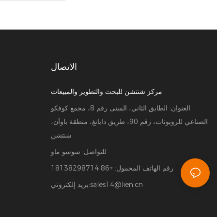
their own camera or choose our webcam,
also we provide 2 different softwares for
customer to choose: first one is self-
developed by our engineer——Funsbooth,
(with patent), the other one is
الاتصال
DSLRBOOTH. Many customers will buy our
products for rental business or act as
مركز شنتشن للبحث والتطوير والمبيعات:
resellers themselves, so that customers'
العنوان: الطابق الثاني، المبنى رقم 8، مجمع كوفكو
investment will be quickly rewarded
الصناعي للروبوتات، رقم 90، طريق دايانغ، منطقة باوآن،
شنتشن
للتواصل: سوسو ماو
رقم الهاتف المحمول: +86 18138298714
sales14@lien.cn
بريد إلكتروني: