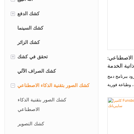
+
آلة بيع حافظات الهواتف
كشك الدفع
آلة بيع واقيات الشاشة
كشك دفع مواقف السيارات
كشك السينما
كشك الزائر
+
تحقق في كشك
 الاصطناعي:
تية الخدمة
فندق الاختيار الذاتي في كشك
كشك الصراف الآلي
 الأداء بحجم
قاس 32 بوصة مزود ببرنامج دمج
32 بوصة
-
، وطباعة فورية
كشك فحص المريض
كشك الصور بتقنية الذكاء الاصطناعي
ة مؤتمتة. يقدم
كشك المطار
كشك الصور بتقنية الذكاء
واصفات التقنية،
الاصطناعي
الأرباح في كشك
التصوير AI Capture مقاس 32 بوصة. استنادًا إلى
كشك التصوير
 الإقبال الكبير