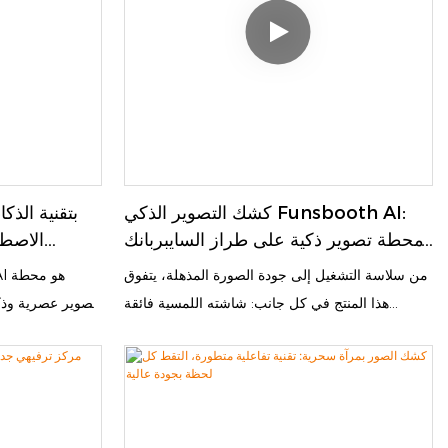
المتطورة، يدعم الكشك توجيه الوضعيات، وتحسين
متانة للاستخدام
الصور، والطباعة الفورية أو المشاركة الرقمية.
المتكامل عمليا
بتصميمه المتين والمستقر، ووظائف الدفع السهلة،
أو مشاركة ر
يوفر تجربة سلسة وممتعة للمستخدمين، وربحية عالية
سلسة بجودة الاستوديو مع تشغيل آلي بالكامل.
للشركات. سواءً كان الهدف الترفيه، أو الترويج للعلامة
التجارية، أو التفاعل مع العملاء، يحوّل Funsbooth
كل لحظة إلى ذكرى لا تُنسى قابلة للمشاركة.
كشك التصوير الذكي Funsbooth AI:
محطة تصوير ذكية على طراز السايبربانك
الاصطن
تُنتج روائع مستقبلية بنقرة واحدة
من سلاسة التشغيل إلى جودة الصورة المذهلة، يتفوق
هذا المنتج في كل جانب: شاشته اللمسية فائقة
تصوير عصرية وذك
الحساسية مقاس 15.6 بوصة تدعم التبديل السلس
والفعاليات المؤ
بين أوضاع التصوير، ومعاينة الصور النهائية في الوقت
والحملات الترو
الفعلي، واتباع الإرشادات التفاعلية الظاهرة على
لمس كبيرة سريع
الشاشة بسهولة، مما يجعله مناسبًا للمستخدمين من
جميع مستويات الخبرة. وبفضل كاميرته عالية الأداء
بتأثيرات احت