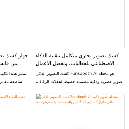
كشك تصوير تجاري متكامل بتقنية الذكاء
جهاز كشك تصوي
الاصطناعي للفعاليات، وتفعيل الأعمال
من فانسب
التجارية والعلامات التجارية
كشك التصوير الذكي Funsbooth AI هو محطة
تتميز هذه الكابي
تصوير عصرية وذكية مصممة خصيصًا لحفلات الزفاف،
والفعاليات المؤسسية، والحفلات، والمراكز التجارية،
الاصطناعي الذكية
والحملات الترويجية للعلامات التجارية. مزود بشاشة
في اختيار الو
لمس كبيرة سريعة الاستجابة، وكاميرا عالية الدقة،
وإضاءة RGB ديناميكية، ليمنحك صورًا واضحة وحيوية
المحيطة لضم
بتأثيرات احترافية. بفضل تقنية الذكاء الاصطناعي
يوفر سطحها الزجا