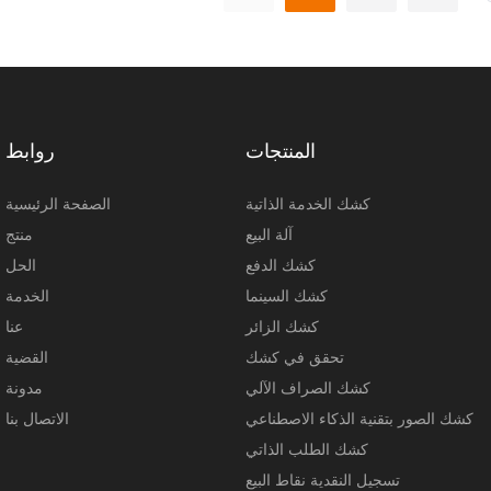
RGB المحيطة تأثيرات بصرية ديناميكية تُعزز الصور
بالتفاعل من خلال لمس الشاشة 
وتفاعل المستخدم.
ومقاطع الفيديو باستخدام برنامج.
المنتجات
روابط
كشك الخدمة الذاتية
الصفحة الرئيسية
آلة البيع
منتج
كشك الدفع
الحل
كشك السينما
الخدمة
كشك الزائر
عنا
تحقق في كشك
القضية
كشك الصراف الآلي
مدونة
كشك الصور بتقنية الذكاء الاصطناعي
الاتصال بنا
كشك الطلب الذاتي
تسجيل النقدية نقاط البيع