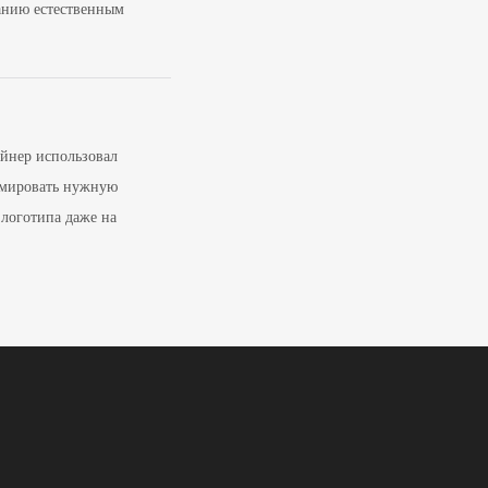
анию естественным
айнер использовал
рмировать нужную
 логотипа даже на