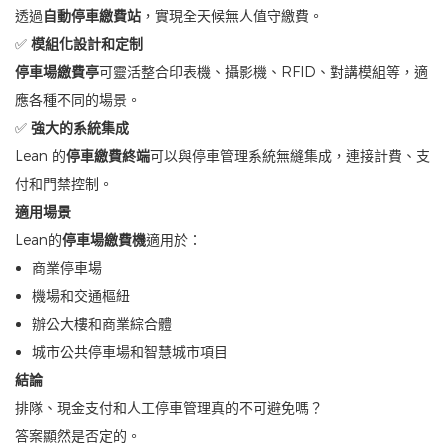
透過
自動停車繳費站
，實現全天候無人值守繳費。
✅
模組化設計和定制
停車場繳費亭
可靈活整合印表機、攝影機、RFID、對講模組等，適
應各種不同的場景。
✅
強大的系統集成
Lean 的
停車繳費終端
可以與停車管理系統無縫集成，連接計費、支
付和門禁控制。
適用場景
Lean的
停車場繳費機
適用於：
商業停車場
機場和交通樞紐
辦公大樓和商業綜合體
城市公共停車場和智慧城市項目
結論
排隊、現金支付和人工停車管理真的不可避免嗎？
答案顯然是否定的。