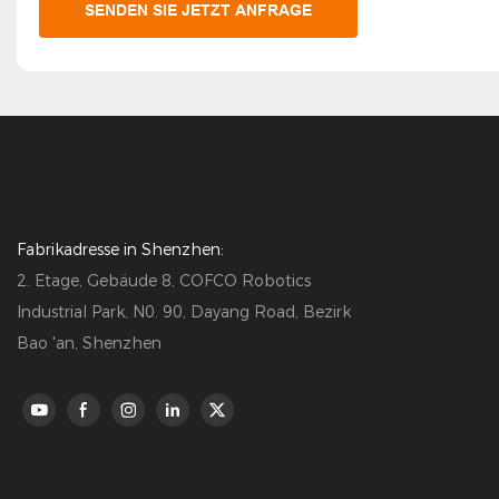
SENDEN SIE JETZT ANFRAGE
Fabrikadresse in Shenzhen:
2. Etage, Gebäude 8, COFCO Robotics
Industrial Park, N0. 90, Dayang Road, Bezirk
Bao 'an, Shenzhen