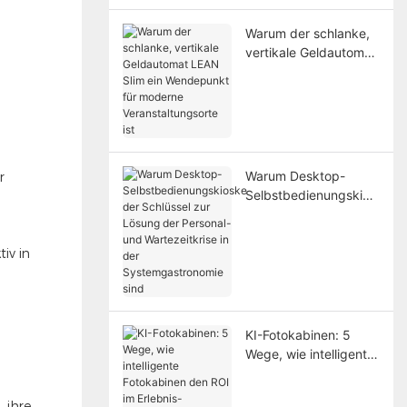
lösen
Warum der schlanke,
vertikale Geldautomat
LEAN Slim ein
Wendepunkt für
moderne
Veranstaltungsorte ist
Warum Desktop-
r
Selbstbedienungskios
ke der Schlüssel zur
Lösung der Personal-
und Wartezeitkrise in
iv in
der
Systemgastronomie
sind
KI-Fotokabinen: 5
Wege, wie intelligente
Fotokabinen den ROI
im Erlebnis-
 ihre