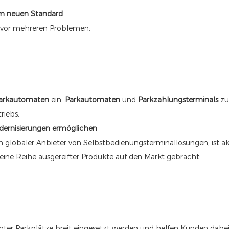
um neuen Standard
 vor mehreren Problemen:
arkautomaten
ein.
Parkautomaten
und
Parkzahlungsterminals
zu
riebs.
dernisierungen ermöglichen
 globaler Anbieter von Selbstbedienungsterminallösungen, ist akt
eine Reihe ausgereifter Produkte auf den Markt gebracht:
er Parkplätze breit eingesetzt werden und helfen Kunden dabei,