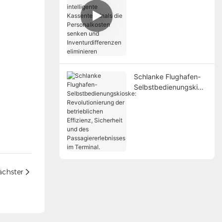
Einzelhandel: Wie
intelligente
Kassenterminals die
Personalkosten
senken und
Inventurdifferenzen
eliminieren
Schlanke Flughafen-
Selbstbedienungskios
ke: Revolutionierung
der betrieblichen
Effizienz, Sicherheit
und des
Passagiererlebnisses
im Terminal.
ächster