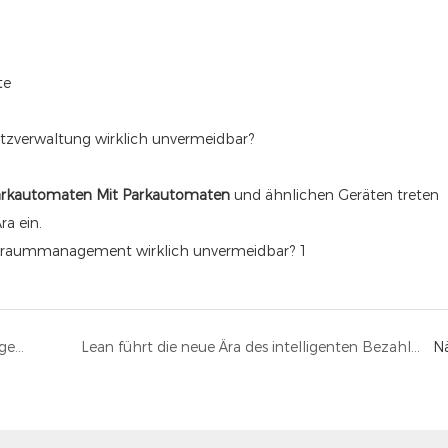
te
tzverwaltung wirklich unvermeidbar?
arkautomaten
Mit Parkautomaten
und ähnlichen Geräten treten
ra ein.
Können KI-Fotokabinen die Zukunft der intelligenten Fotografie einläuten?
Lean führt die neue Ära des intelligenten Bezahlvorgangs an
N