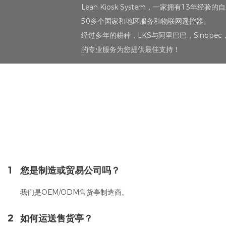
Lean Kiosk System，一家拥有13年经
50多个国家和地区服务和物联网遥控器。
经过多年的耕种，LKS与阿里巴巴，Sinop
的专业服务为您提供最佳支持！
1
您是制造或贸易公司吗？
我们是OEM/ODM售货亭制造商。
2
如何运送售货亭？