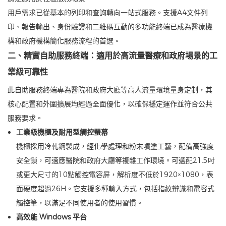
用戶需求已從基本的列印和查詢轉向一站式服務。支援A4文件列
印、報告輸出、身份驗證和二維碼互動的多功能終端已成為醫療機
構和政府機構簡化服務流程的首選。
二、精實自助服務終端：適用於高流量醫療和政府場景的工
業級可靠性
此自助服務終端專為醫院和政府大廳等高人流量環境量身定制，其
核心配置和外圍擴展均經過全面優化，以確保穩定運作並符合公共
服務要求。
工業級機櫃及耐用型觸控螢幕
機櫃採用冷軋鋼製成，經化學處理和粉末噴塗工藝，配備高強度
安全鎖，可適應醫院和政府大廳等複雜工作環境。可選配21.5吋
或更大尺寸的10點觸控電容屏，解析度不低於1920×1080，表
面硬度超過26H。它支援多種輸入方式，包括指紋辨識和電容式
觸控筆，以滿足不同使用者的使用習慣。
高效能 Windows 平台