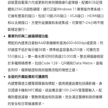
該裝置搭載第六代或更新的英特爾酷睿i5處理器，配備8GB記憶
體和256GB固態硬碟，運行正版Windows 11專業版作業系統。
它擁有豐富的接口，包括10個USB接口、VGA接口、HDMI接口
和以太網接口，方便外設擴展和系統集成，可實現7×24小時不間
斷穩定運行。
專業列印與二維碼掃描功能
標配的內建黑白雷射A4印表機解析度為600×600dpi或更高，列
印速度不低於每分鐘38頁。標準紙盒容量為250張，可擴充至
550張以上，單一墨水匣可列印高達20,000頁。整合掃描器相容
於多種條碼標準，包括Code 128、QR碼和Data Matrix，是報
告列印、檔案驗證和政府服務流程的理想之選。
全面的外圍設備和可擴展性
內建雙聲道立體聲揚聲器為標配。選用週邊設備包括攝影機、身
分證讀卡機和NFC模組。該設備支援100-240V寬電壓輸入，配
備防塵過濾器、雙散熱風扇和防盜鎖，完全滿足醫療和政府機構
的安全和日常維護需求。