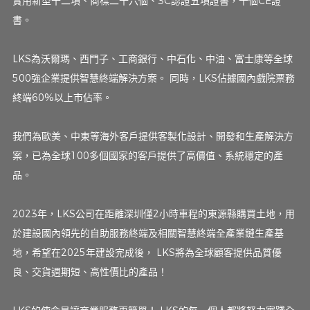
實用新型十二項、商標二十六個、3C認證五項證書，十個CE證
書。
LKS為沃爾瑪、西門子、工商銀行、中石化、中油、富士康等全球
500強企業提供智慧終端解決方案。 同時，LKS佔據國內戲院票務
終端60%以上市佔率。
我們為歐美、中東等海外客戶提供客製化設計、開發和生產解決方
案，已為全球100多個國家的客戶提供了高價值、系統穩定的產
品。
2023年，LKS公司在距離深圳僅2小時車程的東源縣購買土地，用
於建設國內領先的自助服務終端及相關智慧終端全產業鏈生產基
地，希望在2025年建設完成後， LKS將為全球顧客提供品質優
良、交貨週期短、高性價比的產品！