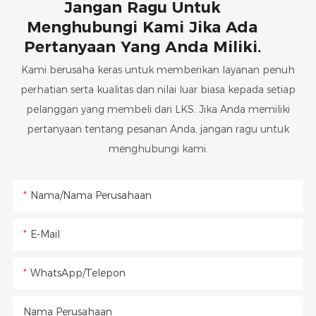
Jangan Ragu Untuk
Menghubungi Kami Jika Ada
Pertanyaan Yang Anda Miliki.
Kami berusaha keras untuk memberikan layanan penuh
perhatian serta kualitas dan nilai luar biasa kepada setiap
pelanggan yang membeli dari LKS. Jika Anda memiliki
pertanyaan tentang pesanan Anda, jangan ragu untuk
menghubungi kami.
Nama/Nama Perusahaan
E-Mail
WhatsApp/Telepon
Nama Perusahaan