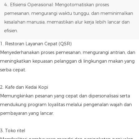
4.. Efisiensi Operasional: Mengotomatiskan proses
pemesanan, mengurangi waktu tunggu, dan meminimalkan
kesalahan manusia, memastikan alur kerja lebih lancar dan
efisien.
1. Restoran Layanan Cepat (QSR)
Menyederhanakan proses pemesanan, mengurangi antrian, dan
meningkatkan kepuasan pelanggan di lingkungan makan yang
serba cepat.
2. Kafe dan Kedai Kopi
Memungkinkan pesanan yang cepat dan dipersonalisasi serta
mendukung program loyalitas melalui pengenalan wajah dan
pembayaran yang lancar.
3. Toko ritel