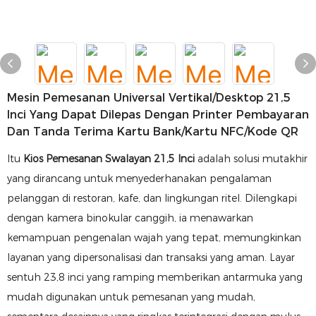
Mesin Pemesanan Universal Vertikal/desktop 21,5
Inci Yang Dapat Dilepas Dengan Printer Pembayaran
Dan Tanda Terima Kartu Bank/kartu NFC/Kode QR
Itu
Kios Pemesanan Swalayan 21,5 Inci
adalah solusi mutakhir
yang dirancang untuk menyederhanakan pengalaman
pelanggan di restoran, kafe, dan lingkungan ritel. Dilengkapi
dengan kamera binokular canggih, ia menawarkan
kemampuan pengenalan wajah yang tepat, memungkinkan
layanan yang dipersonalisasi dan transaksi yang aman. Layar
sentuh 23,8 inci yang ramping memberikan antarmuka yang
mudah digunakan untuk pemesanan yang mudah,