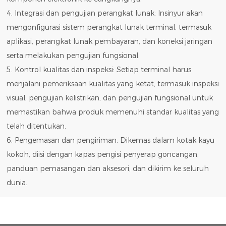
4. Integrasi dan pengujian perangkat lunak: Insinyur akan
mengonfigurasi sistem perangkat lunak terminal, termasuk
aplikasi, perangkat lunak pembayaran, dan koneksi jaringan
serta melakukan pengujian fungsional.
5. Kontrol kualitas dan inspeksi: Setiap terminal harus
menjalani pemeriksaan kualitas yang ketat, termasuk inspeksi
visual, pengujian kelistrikan, dan pengujian fungsional untuk
memastikan bahwa produk memenuhi standar kualitas yang
telah ditentukan.
6. Pengemasan dan pengiriman: Dikemas dalam kotak kayu
kokoh, diisi dengan kapas pengisi penyerap goncangan,
panduan pemasangan dan aksesori, dan dikirim ke seluruh
dunia.