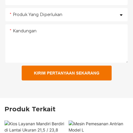
Produk Yang Diperlukan
Kandungan
KIRIM PERTANYAAN SEKARANG
Produk Terkait