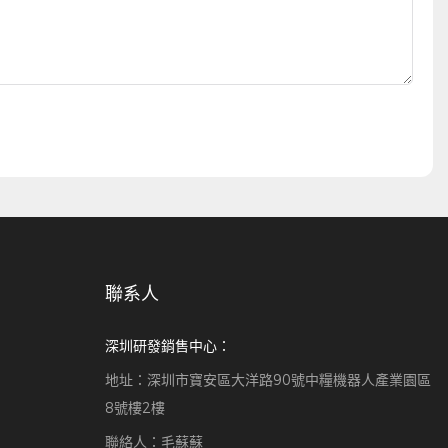
聯系人
深圳研發銷售中心：
地址：深圳市寶安區大洋路90號中糧機器人產業園區
8號樓2樓
聯絡人：毛蘇蘇