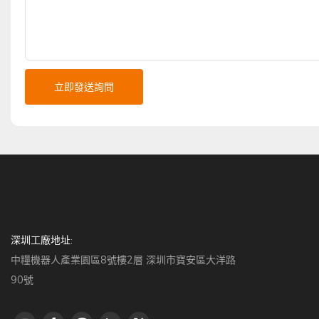
立即發送詢問
深圳工廠地址:
中糧機器人產業園區8號樓2層 深圳市寶安區大洋路
90號