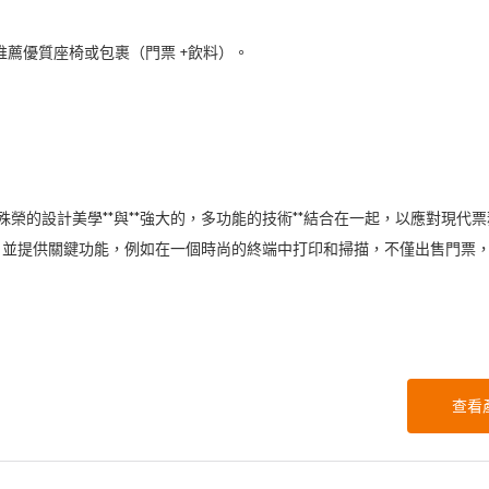
發動機：推薦優質座椅或包裹（門票 +飲料）。
獲殊榮的設計美學**與**強大的，多功能的技術**結合在一起，以應對現代
體驗，並提供關鍵功能，例如在一個時尚的終端中打印和掃描，不僅出售門票
查看