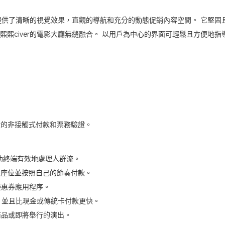
屏提供了清晰的視覺效果，直觀的導航和充分的動態促銷內容空間。 它堅固
熙civer的電影大廳無縫融合。 以用戶為中心的界面可輕鬆且方便地指
般的非接觸式付款和票務驗證。
自助終端有效地處理人群流。
選擇座位並按照自己的節奏付款。
優惠券應用程序。
觸，並且比現金或傳統卡付款更快。
商品或即將舉行的演出。