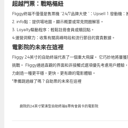
超越門票：戰略樞紐
Fliggy終端不僅僅是售票機 “24/7品牌大使 ”：Upsell 1.
2. info點：提供場地圖，顯示概要或常見問題解答。
3. Loyalty驅動程序：輕鬆註冊會員或贖回點。
4.運營洞察力：收集有關高峰時段和流行節目的寶貴數據。
電影院的未來在這裡
Fliggy 24英寸的自助終端代表了一個重大飛躍。 它巧妙地將屢
挑戰。 Fliggy通過直觀的界面和非接觸式選項優先考慮用戶
力創造一種更平穩，更快，更有趣的電影體驗。
*準備跳過線了嗎？自助票的未來在這裡
劇院的24英寸緊湊型自助終端&帶有會員卡的電影院