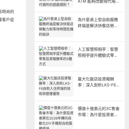
ATM 能夠改變現代場所
的遊戲規則？
且時尚的
導客戶從
為什麼桌上型自助服務
終端是解決快餐店勞動
力和等待時間危機的秘
訣
人工智慧照相亭：智慧
照相亭提升體驗式零售
投資報酬率的5種方式
最大化飯店投資報酬
率：深入剖析LKS-F6自
助入住終端的技術與營
運優勢
價值十億美元的3C售後
市場：為什麼投資者將
在2026年轉向自動化
DIY手機殼自助服務終