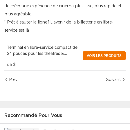
de créer une expérience de cinéma plus lisse, plus rapide et
plus agréable.
* Prêt à sauter la ligne? L'avenir de la billetterie en libre-
service est là
Terminal en libre-service compact de
24 pouces pour les théâtres &
VOIR LES PRODUITS
cinémas avec distributeur de cartes
de
$
membres
Prev
Suivant
Recommandé Pour Vous