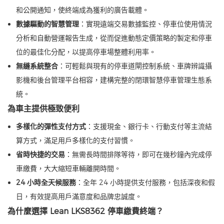
和公開通知，使終端成為獲利的廣告載體。
數據驅動的智慧管理
：實現遠端交易數據監控、停車位使用情況
分析和自動營運報告生成，從而促進動態定價策略的製定和停車
位的最佳化分配，以提高停車場整體利用率。
無縫系統整合
：可輕鬆與現有的停車道閘控制系統、車牌辨識攝
影機和後台管理平台相容，建構完整的閉環智慧停車管理生態系
統。
為車主提供極致便利
多樣化的彈性支付方式
：支援現金、銀行卡、行動支付等主流結
算方式，滿足用戶多樣化的支付習慣。
省時快捷的交易
：無需長時間排隊等待，即可在幾秒鐘內完成停
車繳費，大大縮短車輛離開時間。
24 小時全天候服務
：全年 24 小時提供支付服務，包括深夜和假
日，有效提高用戶滿意度和品牌忠誠度。
為什麼選擇 Lean LKS8362 停車繳費終端？