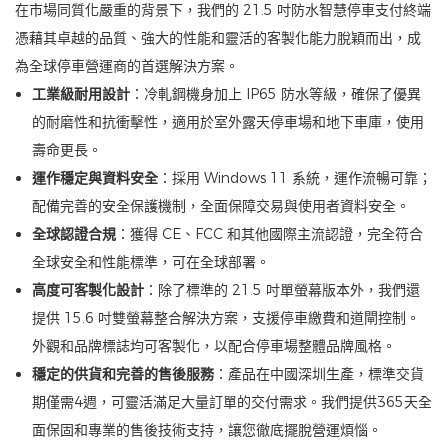
在市場同質化嚴重的背景下，我們的 21.5 吋防水智慧停車支付終端
憑藉其卓越的品質、強大的性能和靈活的客製化能力脫穎而出，成
為全球停車營運商的首選解決方案。
工業級耐用設計
：冷軋鋼機身加上 IP65 防水等級，確保了優異
的耐磨性和抗衝擊性，適用於室外露天停車場和地下車庫，使用
壽命更長。
運作穩定與資料安全
：採用 Windows 11 系統，運作流暢可靠；
配備完善的安全保護機制，全面保障交易與使用者資料安全。
全球認證合規
：獲得 CE、FCC 和其他國際主流認證，完全符合
全球安全和性能標準，可在全球部署。
高度可客製化設計
：除了標準的 21.5 吋單螢幕版本外，我們還
提供 15.6 吋雙螢幕整合解決方案，支援停車繳費和道閘控制。
外觀和品牌標誌均可客製化，以配合停車場整體品牌風格。
穩定的供貨和完善的售後服務
：產品在中國深圳生產，標準交貨
期僅需4週，可靈活滿足大量訂單的交付需求。我們提供365天全
面保固和專業的售後技術支持，讓您徹底擺脫營運煩惱。