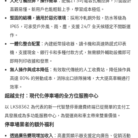
大尺寸觸控屏，操作簡單
：配備21.5吋電容式觸控屏，介面設計
直觀易懂。新用戶也能輕鬆上手，學習成本極低。
堅固的結構，適用於惡劣環境
：採用冷軋鋼外殼，防水等級為
IP65，可承受戶外風、雨、塵，支援 24/7 全天候穩定不間斷運
作。
一體化整合配置
：內建紙幣接收器、讀卡機和高速熱感式印表
機，支援現金、銀行卡和多種付款方式，無需額外輔助設備即可
即時列印收據和發票。
無人操作與成本降低
：有效取代傳統的人工收費站，降低操作員
高達 80% 的勞動成本，消除出口排隊擁堵，大大提高車輛通行
效率。
超越支付：現代化停車場的全方位服務中心
以 LKS8362 為代表的新一代智慧停車繳費終端已從簡單的支付工
具發展成為多功能服務中心，為營運商和車主帶來雙重價值。
停車場業者的額外福利
透過廣告變現增加收入
：高畫質顯示器支援定向廣告、促銷活動