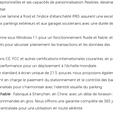
ptionnelles et ses capacités de personnalisation flexibles, devenan
ier.
cier laminé à froid et l'indice d'étanchéité IP65 assurent une exce
ux parkings extérieurs et aux garages souterrains avec une durée de
nne sous Windows 11 pour un fonctionnement fluide et fiable, et
 pour sécuriser pleinement les transactions et les données des
ons CE, FCC et autres certifications internationales courantes, en p
 performance pour un déploiement à l'échelle mondiale.
on standard à écran unique de 21,5 pouces, nous proposons égale
nt en charge le paiement du stationnement et le contrôle des barr
lisés pour s’harmoniser avec l’identité visuelle du parking.
chable
: Fabriqué à Shenzhen, en Chine, avec un délai de livraison
commandes en gros. Nous offrons une garantie complète de 365 j
ntralisée pour une utilisation en toute sérénité.