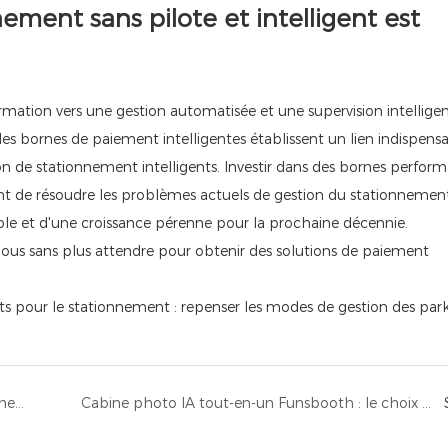
nement sans pilote et intelligent est
rmation vers une gestion automatisée et une supervision intellige
, les bornes de paiement intelligentes établissent un lien indispens
ion de stationnement intelligents. Investir dans des bornes perfor
e résoudre les problèmes actuels de gestion du stationnement
able et d'une croissance pérenne pour la prochaine décennie.
nous sans plus attendre pour obtenir des solutions de paiement
Tendances 2026 : Pourquoi les bornes d’enregistrement libre-service pour les visiteurs sont indispensables aux établissements modernes
Cabine photo IA tout-en-un Funsbooth : le choix numéro un pour les événements, les entreprises et l’activation de marques en 2026