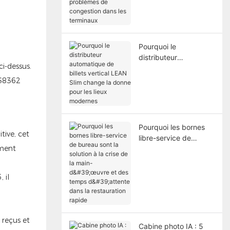
résolvent les
problèmes de
congestion dans les
terminaux
Pourquoi le
distributeur
i-dessus.
automatique de billets
vertical LEAN Slim
KS8362
change la donne pour
les lieux modernes
Pourquoi les bornes
tive, cet
libre-service de
ement
bureau sont la solution
à la crise de la main-
d'œuvre et des temps
 il
d'attente dans la
restauration rapide
 reçus et
Cabine photo IA : 5