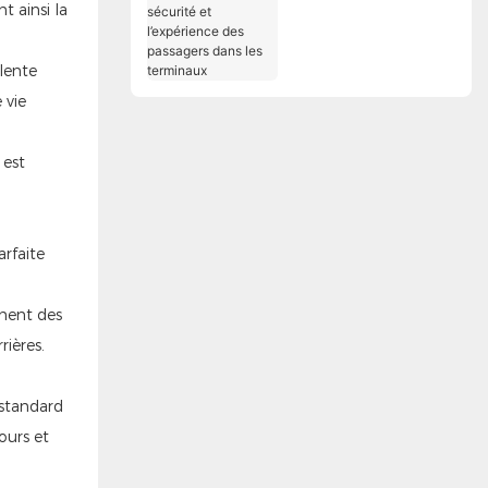
t ainsi la
opérationnelle, la
sécurité et
l’expérience des
llente
passagers dans les
 vie
terminaux
 est
arfaite
ment des
ières.
 standard
ours et