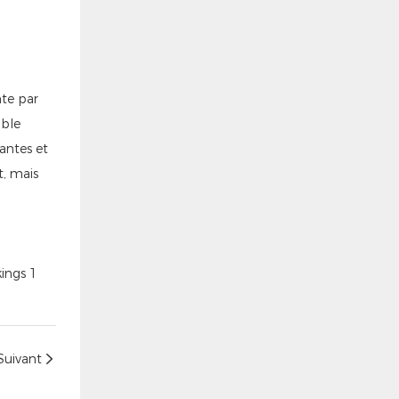
nte par
able
mantes et
, mais
Suivant