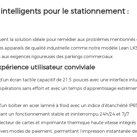
ntelligents pour le stationnement :
uent la solution idéale pour remédier aux problèmes mentionnés c
 des appareils de qualité industrielle comme notre modèle Lean L
 aux exigences rigoureuses des parkings commerciaux.
périence utilisateur conviviale
d’un écran tactile capacitif de 21,5 pouces avec une interface intui
s opérations sans effort et avec un temps d’apprentissage extrêm
'un boîtier en acier laminé à froid avec un indice d'étanchéité IP65,
assurant un fonctionnement stable et ininterrompu 24h/24 et 7j/7.
, lecteur de cartes et imprimante thermique haute vitesse intégrés
divers modes de paiement, permettant l’impression instantanée de