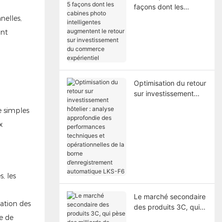
façons dont les
cabines photo
nelles,
intelligentes
ant
augmentent le retour
sur investissement du
commerce
expérientiel
Optimisation du retour
sur investissement
hôtelier : analyse
e simples
approfondie des
x
performances
techniques et
opérationnelles de la
borne
d’enregistrement
, les
automatique LKS-F6
Le marché secondaire
sation des
des produits 3C, qui
e de
pèse des milliards de