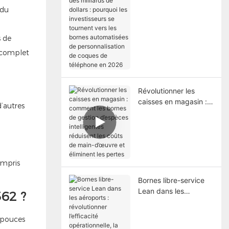
dollars : pourquoi les
 du
investisseurs se
tournent vers les
s de
bornes automatisées
de personnalisation de
 complet
coques de téléphone
en 2026
Révolutionner les
caisses en magasin :
’autres
comment les bornes
de gestion d’espèces
intelligentes réduisent
les coûts de main-
d’œuvre et éliminent
ompris
les pertes
Bornes libre-service
Lean dans les
362 ?
aéroports :
révolutionner
 pouces
l’efficacité