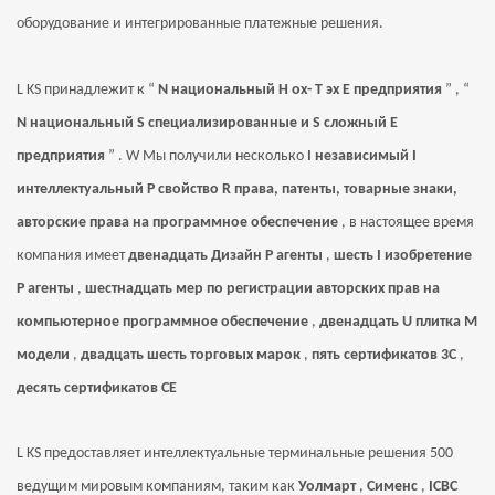
оборудование и интегрированные платежные решения.
L
KS
принадлежит к
“
N
национальный
H
ох-
T
эх
E
предприятия
”
,
“
N
национальный
S
специализированные и
S
сложный
E
предприятия
”
.
W
Мы получили несколько
I
независимый
I
интеллектуальный
P
свойство
R
права, патенты, товарные знаки,
авторские права на программное обеспечение
, в настоящее время
компания имеет
двенадцать
Дизайн
P
агенты
,
шесть
I
изобретение
P
агенты
,
шестнадцать мер по регистрации авторских прав на
компьютерное программное обеспечение
,
двенадцать
U
плитка
M
модели
,
двадцать шесть торговых марок
,
пять сертификатов 3C
,
десять сертификатов CE
L
KS
предоставляет интеллектуальные терминальные решения 500
ведущим мировым компаниям, таким как
Уолмарт
,
Сименс
,
ICBC