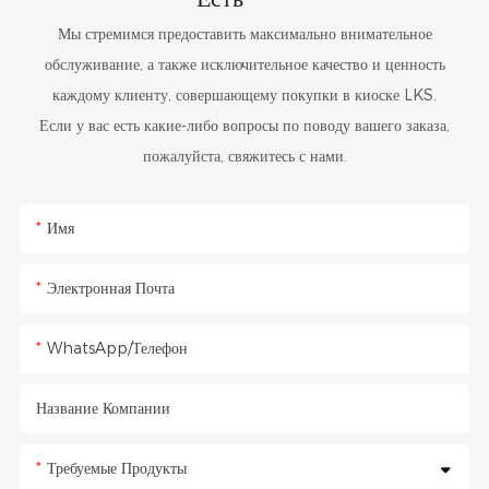
Представляем вам вертикальный банкомат LEAN Slim —
пассажиров и повышения уровня безопасности в аэропорту.
Мы стремимся предоставить максимально внимательное
высокозащищенный, сверхкомпактный терминал для приема
обслуживание, а также исключительное качество и ценность
наличных, разработанный специально для обеспечения
каждому клиенту, совершающему покупки в киоске LKS.
полноценных финансовых операций в условиях микроскопических
Если у вас есть какие-либо вопросы по поводу вашего заказа,
габаритов.
пожалуйста, свяжитесь с нами.
Вот почему компании, занимающиеся развертыванием банковских
Имя
систем, банки и управляющие коммерческой недвижимостью
переходят на компактные терминалы для приема наличных, чтобы
Электронная Почта
повысить отдачу от занимаемых площадей.
WhatsApp/Телефон
Название Компании
Требуемые Продукты