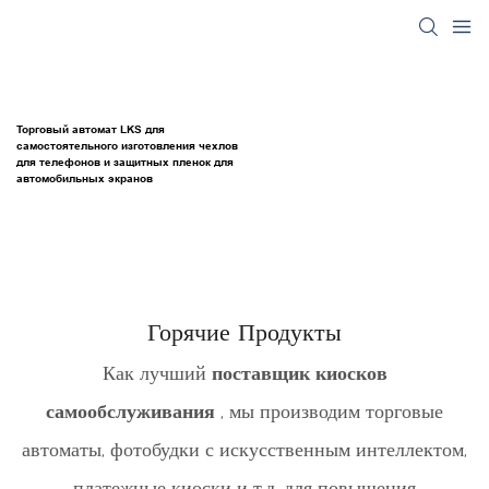
Торговый автомат LKS для
самостоятельного изготовления чехлов
для телефонов и защитных пленок для
автомобильных экранов
Горячие Продукты
Как лучший
поставщик киосков
самообслуживания
, мы производим торговые
автоматы, фотобудки с искусственным интеллектом,
платежные киоски
и т.д. для повышения