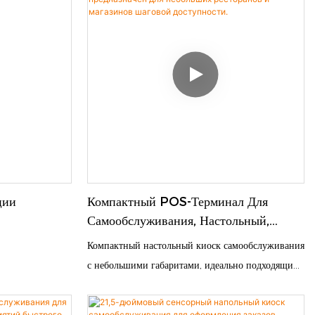
ции
Компактный POS-Терминал Для
Самообслуживания, Настольный,
15,6/21,5 Дюймов, Предназначен Для
Компактный настольный киоск самообслуживания
Небольших Ресторанов И Магазинов
с небольшими габаритами, идеально подходящий
Шаговой Доступности.
для помещений с ограниченным пространством.
Оснащен чувствительным сенсорным экраном