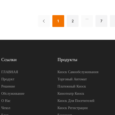
Быстрого Питания И Сете
щен антибликовым сенсорным
кафе и магазинов, торгующих ча
Заведений.
ональю 21,5/27/32 дюйма,
тапиоки. Доступен в размерах 2
...
анером удостоверений личности/
с антибликовым сенсорным экран
1
2
7
тройством для ввода ключей от
поддерживает системы Android 
тежным терминалом. Поддерживает
Встроенный термопринтер 80 мм
е назначение номеров, проверку
кодов и считыватель карт подде
гостях, регистрацию заезда/выезда
многоязычность и различные спо
ов, совместим с основными
позволяют создавать собственны
Ссылки
Продукты
авления отелями (PMS), что
пользовательского интерфейса, с
зку на стойку регистрации и
на персонал и повышают оборачи
ГЛАВНАЯ
Киоск Самообслуживания
ство обслуживания гостей.
столиков для вашего бизнеса.
Продукт
Торговый Автомат
Решение
Платежный Киоск
Обслуживание
Кинотеатр Киоск
О Нас
Киоск Для Посетителей
Чехол
Киоск Регистрации
Блог
Банкомат