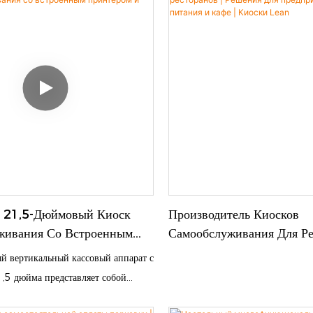
ональю 23,8/21,5 дюйма, сканером
считывателем NFC и встроенным
ов, а также прочным
 основанием. Идеально подходит
ного заказа и оплаты,
 обслуживание клиентов и
ктивность работы.
 21,5-Дюймовый Киоск
Производитель Киосков
живания Со Встроенным
Самообслуживания Для Ре
 И Сканером.
Решения Для Предприяти
й вертикальный кассовый аппарат с
Питания И Кафе | Киоск
,5 дюйма представляет собой
й интеллектуальный POS-киоск,