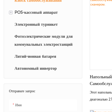
Киоск самообслуживания
Киоск в аэропорту
Фотокиоск с искусственным
дисплеем диаг
интеллектом
штрихкодов, 
+
POS-кассовый аппарат
принтером чек
Фотобудка
Электронный турникет
Киоск самообслуживания
металлическим
для бесконтакт
Фотоэлектрические модули для
Розничные киоски
оптимизирует
коммунальных электростанций
повышает эффе
Кассовый аппарат
Литий-ионная батарея
Самоупорядоченная система
Автономный инвертор
Напольный
Самообслу
Принтером
Отправьте запрос
Этот напольны
диагональю 21
Имя
универсальны