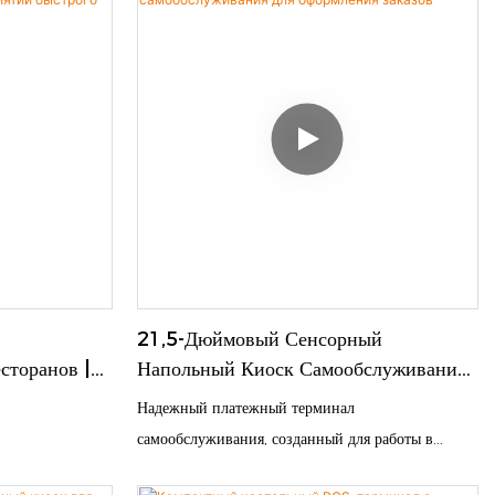
промышленного класса, встроенным
высокоскоростным термопринтером и сканером
QR-кодов. Поддерживает управление сетью
магазинов, идеально подходит для небольших
кафе, магазинов шаговой доступности и
кондитерских, проста в настройке и не требует
сложного обучения.
21,5-Дюймовый Сенсорный
сторанов |
Напольный Киоск Самообслуживания
й Быстрого
Для Оформления Заказов
Надежный платежный терминал
и Lean
самообслуживания, созданный для работы в
условиях высокой посещаемости розничных