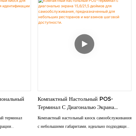
магазинов. Оснащен промышленным сенсорным
экраном, промышленной материнской платой для
стабильной круглосуточной работы и совместим с
системами Linux/Windows. Этот терминал
поддерживает широкий спектр интеграции
периферийных устройств, включая сканеры QR-
кодов, купюроприемники и денежные ящики.
Наше комплексное решение включает полную
поддержку SDK и API, что позволяет легко
настраивать его для OEM/ODM проектов.
Обеспечьте нулевой простой и безопасные
транзакции с помощью нашего оборудования
иональный
Компактный Настольный POS-
самообслуживания корпоративного класса.
Терминал С Диагональю Экрана
ентификации
15,6/21,5 Дюймов Для
ый терминал
Компактный настольный киоск самообслуживания
а.
Самообслуживания, Предназначенный
трации
с небольшими габаритами, идеально подходящий
Для Небольших Ресторанов И
и, контроля
для помещений с ограниченным пространством.