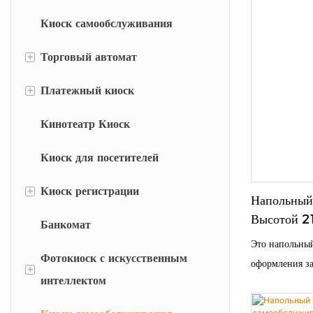
Киоск самообслуживания
+
Торговый автомат
+
Платежный киоск
Торговый автомат по продаже
чехлов для телефонов
Кинотеатр Киоск
Киоск оплаты парковки
Торговый автомат по продаже
Киоск для посетителей
защитных пленок для экранов
+
Киоск регистрации
Напольный
Высотой 2
Банкомат
Киоск самостоятельной
Оформления
Это напольный
регистрации в отеле
Фотокиоск с искусственным
оформления за
+
интеллектом
Киоск регистрации пациентов
розничной тор
общественног