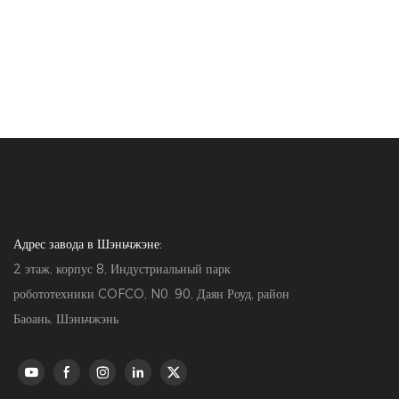
класса. Осна
экраном диаг
встроенным ск
паспортов, ус
номера и пла
автоматическо
информации о 
и расчет счет
системами упр
снижает нагру
Адрес завода в Шэньчжэне:
улучшает каче
2 этаж, корпус 8, Индустриальный парк
робототехники COFCO, N0. 90, Даян Роуд, район
Баоань, Шэньчжэнь