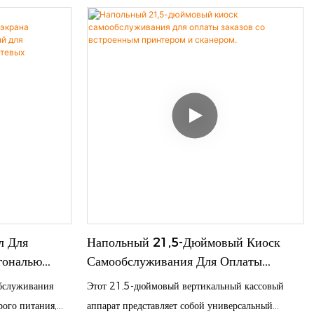
Магазинов Шаговой Доступности.
 имени. Он
Оснащен чувствительным сенсорным экраном
 лиц с помощью
промышленного класса, встроенным
ений личности,
высокоскоростным термопринтером и сканером
ание QR-кодов и
QR-кодов. Поддерживает управление сетью
сенсорной
магазинов, идеально подходит для небольших
вает полный
кафе, магазинов шаговой доступности и
ителей: от
кондитерских, проста в настройке и не требует
ти до печати
сложного обучения.
яет
ию, повышая
налом и уровень
х, промышленных
л Для
Напольный 21,5-Дюймовый Киоск
дениях,
гональю
Самообслуживания Для Оплаты
.
а,
Заказов Со Встроенным Принтером И
обслуживания
Этот 21,5-дюймовый вертикальный кассовый
торанов
Сканером.
рого питания,
аппарат представляет собой универсальный