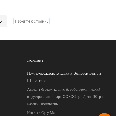
вых
ем с шариками
интеллектуальный POS-киоск, предназначенный
1,5/27/32 дюйма
для розничных магазинов, ресторанов,
ом и
супермаркетов, отелей и предприятий
и Windows.
общественного питания. Оснащенный 10-
, сканер QR-
точечным емкостным сенсорным экраном с
рживают
разрешением 1920×1080 FHD, он обеспечивает
собы оплаты,
сверхчувствительный отклик сенсорного экрана и
й дизайн
четкое изображение. Поддерживает опциональные
Контакт
нижают затраты
операционные системы Android и Windows,
ваемость
совместим с различными способами оплаты,
Научно-исследовательский и сбытовой центр в
такими как сканирование QR-кодов, считывание
Шэньчжэне:
карт и NFC-платежи. Встроенный термопринтер
Адрес: 2-й этаж, корпус 8, робототехнический
чеков и 2D-сканер штрихкодов позволяют
индустриальный парк COFCO, ул. Даян, 90, район
реализовать комплексные функции заказа,
Баоань, Шэньчжэнь.
расчетов, выставления счетов и управления
Контакт: Сусу Мао
запасами. Имеет элегантный напольный