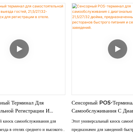
тличается стабильной работой и
й парковочный киоск
доступа и проверки личности по
роком службы. Возможность
ания.
объединяет в себе распознавание
й настройки внешнего вида,
двух линз, считывание удостовер
функциональных модулей, идеально
считывание NFC-карт, сканиров
термопечать чеков. Оснащенный 
системой Windows, он обеспечи
цикл самообслуживания для посет
бронирования и проверки личнос
пропусков. Он значительно замен
традиционную ручную регистрац
эффективность управления персо
безопасности в офисных здания
ьный Терминал Для
Сенсорный POS-Термина
парках, правительственных учреж
льной Регистрации И
Самообслуживания С Диа
гостиницах и других помещениях
стей, 21,5/27/32-Дюймовый
Экрана 21,5/27/32 Дюйм
й киоск самообслуживания для
Этот универсальный киоск само
Регистрации В Отеле.
Предназначенный Для Рес
езда в отелях среднего и высокого
предназначен для заведений быст