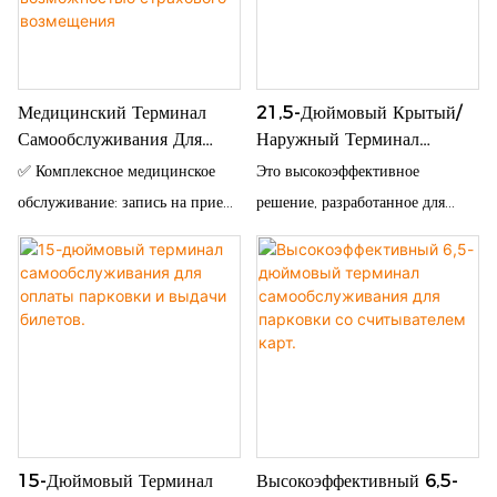
Медицинский Терминал
21,5-Дюймовый Крытый/
Самообслуживания Для
Наружный Терминал
Клиники При Больнице |
Самообслуживания Для
✅ Комплексное медицинское
Это высокоэффективное
Регистрация На Прием И
Парковки Повышенной
обслуживание: запись на прием,
решение, разработанное для
Печать Отчетов С
Прочности
оплата, печать отчетов,
современных систем управления
Возможностью Страхового
урегулирование страховых
парковками. 21,5-дюймовый
Возмещения
случаев ✅ Многоуровневая
киоск самообслуживания
идентификация: удостоверение
оснащен большим четким
личности, медицинская
сенсорным экраном,
страховая карта, распознавание
обеспечивающим интуитивно
лиц ✅ Настраиваемые модули:
понятное управление для
принтер счетов/формата A4/
водителей. Поддерживая
15-Дюймовый Терминал
Высокоэффективный 6,5-
отчетов, сканер QR-кодов,
быструю оплату, проверку