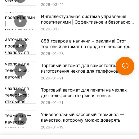
бесконтактная регистрация заезда/выезда
2026
03
11
Интеллектуальная система управления
посетителями | Эффективное и безопасное
решение для регистрации
2026
03
11
858 товаров в наличии + реклама! Этот
торговый автомат по продаже чехлов для
телефонов скрывает огромные
2026
01
28
возможности для бизнеса.
Торговый автомат для самостоятельного
изготовления чехлов для телефонов:
автомат самообслуживания и
2026
01
21
изготовление в один клик.
Торговый автомат для печати на чехлах
для телефонов: открывая новые
возможности для печати.
2026
01
21
Универсальный кассовый терминал —
качество, которому можно доверять.
2026
01
19