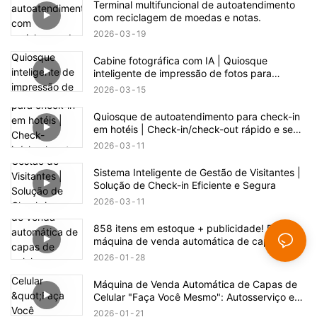
Terminal multifuncional de autoatendimento
com reciclagem de moedas e notas.
2026
03
19
Cabine fotográfica com IA | Quiosque
inteligente de impressão de fotos para
eventos e varejo
2026
03
15
Quiosque de autoatendimento para check-in
em hotéis | Check-in/check-out rápido e sem
contato
2026
03
11
Sistema Inteligente de Gestão de Visitantes |
Solução de Check-in Eficiente e Segura
2026
03
11
858 itens em estoque + publicidade! Esta
máquina de venda automática de capas de
celular esconde uma enorme oportunidade de
2026
01
28
negócio.
Máquina de Venda Automática de Capas de
Celular "Faça Você Mesmo": Autosserviço e
Fabricação com Um Clique
2026
01
21