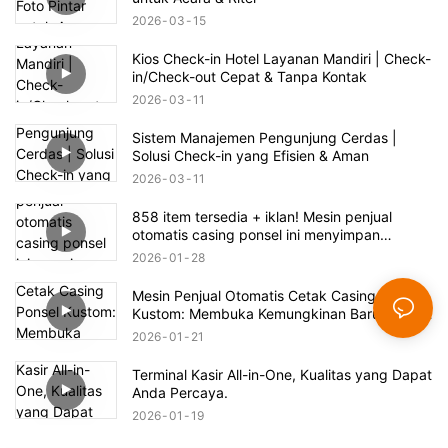
2026
03
15
Kios Check-in Hotel Layanan Mandiri | Check-
in/Check-out Cepat & Tanpa Kontak
2026
03
11
Sistem Manajemen Pengunjung Cerdas |
Solusi Check-in yang Efisien & Aman
2026
03
11
858 item tersedia + iklan! Mesin penjual
otomatis casing ponsel ini menyimpan
peluang bisnis yang sangat besar.
2026
01
28
Mesin Penjual Otomatis Cetak Casing Ponsel
Kustom: Membuka Kemungkinan Baru untuk
Pencetakan
2026
01
21
Terminal Kasir All-in-One, Kualitas yang Dapat
Anda Percaya.
2026
01
19