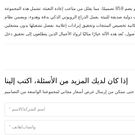
تتميز آلة بيع حافظات الهواتف الذكية هذه، التي تتيح لك تصميم حافظات بنفسك، بمخزون ضخم يضم 858 تصميمًا، مما يقلل من متاعب إعادة التعبئة. تشمل هذه المجموعة
ولية صديقة للبيئة. يعمل الذراع الروبوتي الذكي بدقة وهدوء، ويضمن نظام
كانية تخصيص المنتجات وتحقيق إيرادات إعلانية. بفضل تشغيلها بدون مشغلين
إذا كان لديك المزيد من الأسئلة، اكتب إلينا
اسم الشركة/الاسم
واتساب/هاتف