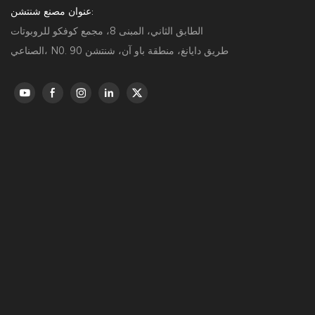
عنوان مصنع شنتشن:
الطابق الثاني، المبنى 8، مجمع كوفكو للروبوتات
الصناعي، N0. 90 طريق دايانغ، منطقة باو آن، شنتشن