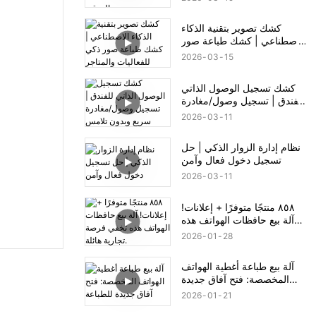
والورقية
كشك تصوير بتقنية الذكاء
الاصطناعي | كشك طباعة صور
ذكي للفعاليات والمتاجر
2026
03
15
كشك تسجيل الوصول الذاتي
للفندق | تسجيل وصول/مغادرة
سريع وبدون تلامس
2026
03
11
نظام إدارة الزوار الذكي | حل
تسجيل دخول فعال وآمن
2026
03
11
٨٥٨ منتجًا متوفرًا + إعلانات!
آلة بيع حافظات الهواتف هذه
تخفي فرصة تجارية هائلة.
2026
01
28
آلة بيع طباعة أغطية الهواتف
المخصصة: فتح آفاق جديدة
للطباعة
2026
01
21