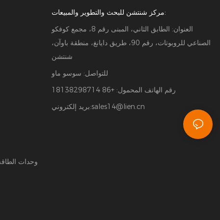
مركز شنتشن للبحث والتطوير والمبيعات:
العنوان: الطابق الثاني، المبنى رقم 8، مجمع كوفكو
الصناعي للروبوتات، رقم 90، طريق دايانغ، منطقة باوآن،
شنتشن
للتواصل: سوسو ماو
رقم الهاتف المحمول: +86 18138298714
sales14@lien.cn
بريد إلكتروني:
وحدات الطاقة