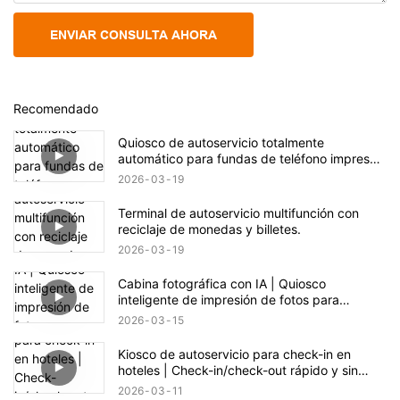
ENVIAR CONSULTA AHORA
Recomendado
Quiosco de autoservicio totalmente
automático para fundas de teléfono impresas
a medida
2026
03
19
Terminal de autoservicio multifunción con
reciclaje de monedas y billetes.
2026
03
19
Cabina fotográfica con IA | Quiosco
inteligente de impresión de fotos para
eventos y comercios
2026
03
15
Kiosco de autoservicio para check-in en
hoteles | Check-in/check-out rápido y sin
contacto
2026
03
11