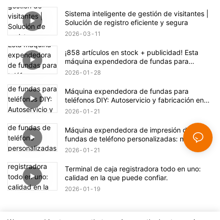
Sistema inteligente de gestión de visitantes |
Solución de registro eficiente y segura
2026
03
11
¡858 artículos en stock + publicidad! Esta
máquina expendedora de fundas para
teléfono esconde una gran oportunidad de
2026
01
28
negocio.
Máquina expendedora de fundas para
teléfonos DIY: Autoservicio y fabricación en
un solo clic
2026
01
21
Máquina expendedora de impresión de
fundas de teléfono personalizadas: nuevas
posibilidades de impresión
2026
01
21
Terminal de caja registradora todo en uno:
calidad en la que puede confiar.
2026
01
19