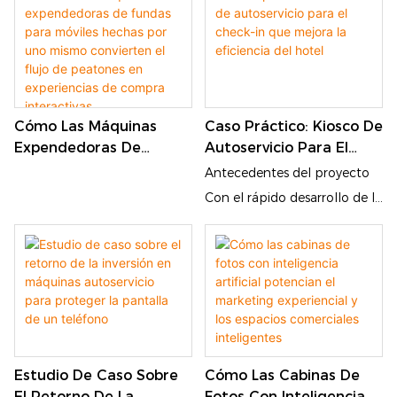
fábrica para realizar
autoservicio y máquinas
inspecciones in situ.
expendedoras inteligentes,
Recientemente, dos clientes
posicionándose entre los
de Azerbaiyán visitaron
principales fabricantes
nuestra empresa. Nuestro
chinos de equipos de
Cómo Las Máquinas
Caso Práctico: Kiosco De
equipo directivo y de ventas
autoservicio personalizados e
Expendedoras De
Autoservicio Para El
Fundas Para Móviles
Check-In Que Mejora La
les brindó atención y
integrales. Invitamos
Antecedentes del proyecto
Hechas Por Uno Mismo
Eficiencia Del Hotel
acompañamiento integral
cordialmente a compradores
Con el rápido desarrollo de la
Convierten El Flujo De
durante todo su viaje. Les
y distribuidores de todo el
industria hotelera y la
Peatones En
ofrecimos una visita guiada
mundo a visitar nuestra
creciente demanda de
Experiencias De Compra
completa a nuestras
fábrica para realizar
comodidad entre los viajeros,
Interactivas.
instalaciones, talleres de
recorridos por las
muchos hoteles se enfrentan
producción y diversos
instalaciones, pruebas de
a desafíos como largas colas
equipos de autoservicio, con
equipos y conversaciones
en recepción, altos costos
explicaciones detalladas
comerciales. Nuestras líneas
laborales y procedimientos
Estudio De Caso Sobre
Cómo Las Cabinas De
sobre nuestra artesanía y
de producción
de registro ineficientes. Hoy
El Retorno De La
Fotos Con Inteligencia