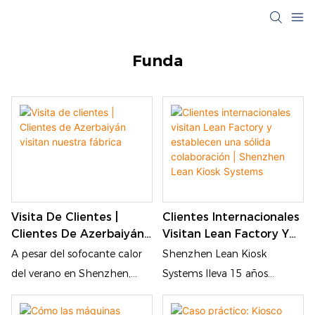
Funda
Visita De Clientes |
Clientes Internacionales
Clientes De Azerbaiyán
Visitan Lean Factory Y
Visitan Nuestra Fábrica
Establecen Una Sólida
A pesar del sofocante calor
Shenzhen Lean Kiosk
Colaboración | Shenzhen
del verano en Shenzhen,
Systems lleva 15 años
Lean Kiosk Systems
clientes de todo el mundo
dedicada a la I+D y la
siguen viajando a nuestra
producción de terminales de