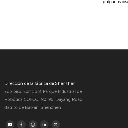
pulgadas dis
restauración 
equipado con
escáner de c
clientes reali
consultas por
autoservicio 
procesamient
de cola y mej
Dirección de la fábrica de Shenzhen:
2do piso, Edificio 8, Parque Industrial de
Robótica COFCO, N0. 90, Dayang Road,
distrito de Bao'an, Shenzhen