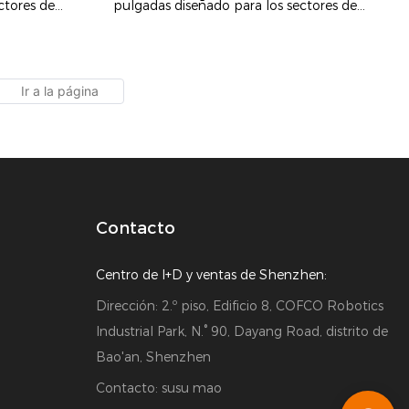
ctores de
pulgadas diseñado para los sectores de
Supermercado
sta. Está
restauración y comercio minorista. Está
til y un
equipado con una pantalla táctil y un
 permite a los
escáner de códigos QR, lo que permite a los
 y realizar
clientes realizar pedidos, pagar y realizar
dispositivo de
consultas por sí mismos. Este dispositivo de
ia del
autoservicio mejora la eficiencia del
duce el tiempo
procesamiento de pedidos, reduce el tiempo
 del cliente.
de cola y mejora la experiencia del cliente.
Contacto
Centro de I+D y ventas de Shenzhen:
Dirección: 2.º piso, Edificio 8, COFCO Robotics
Industrial Park, N.° 90, Dayang Road, distrito de
Bao'an, Shenzhen
Contacto: susu mao