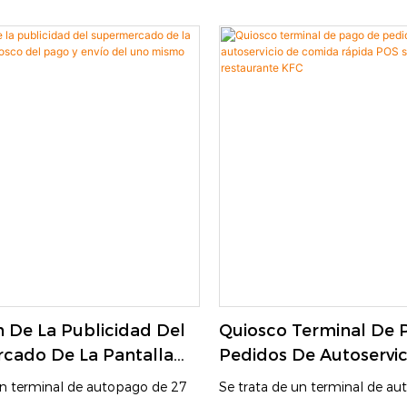
Para La Tienda/el Res
y comercio minorista. Está
restauración y comercio minori
De Cadena
 una pantalla táctil y un
equipado con una pantalla tác
ódigos QR, lo que permite a los
escáner de códigos QR, lo que
zar pedidos, pagar y realizar
clientes realizar pedidos, pagar
 sí mismos. Este dispositivo de
consultas por sí mismos. Este 
mejora la eficiencia del
autoservicio mejora la eficienc
o de pedidos, reduce el tiempo
procesamiento de pedidos, re
ora la experiencia del cliente.
de cola y mejora la experiencia
n De La Publicidad Del
Quiosco Terminal De 
cado De La Pantalla
Pedidos De Autoservic
co Del Pago Y Envío
Comida Rápida POS Si
un terminal de autopago de 27
Se trata de un terminal de a
Mismo De 27 Pulgadas
Para Restaurante KFC