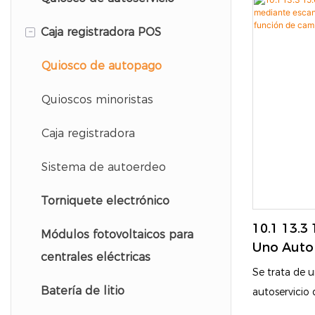
"combinan p
pacientes
en efectivo/
-
Caja registradora POS
Fotomatón
funcionalida
Quiosco del aeropuerto
racionalizar 
Quiosco de autopago
comercios mi
Quioscos minoristas
Caja registradora
Sistema de autoerdeo
Torniquete electrónico
10.1 13.3
Módulos fotovoltaicos para
Uno Auto
centrales eléctricas
Escaneo 
Se trata de 
POS Con 
Batería de litio
autoservicio
Moneda E
diseñado para