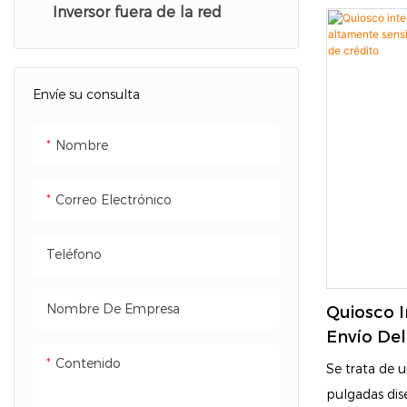
Inversor fuera de la red
venta minori
pantalla táct
una impresora
Envíe su consulta
realizar pedi
máquinas POS
Nombre
Ayudará a red
aumentar la a
Correo Electrónico
Teléfono
Nombre De Empresa
Quiosco I
Envío Del
Sensible 
Contenido
Se trata de 
De La Tar
pulgadas dis