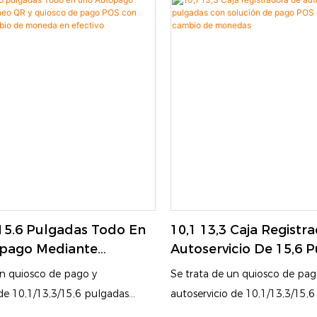
rocesamiento robusto de pagos
robusto de pagos en efectiv
monedas con pedidos intuitivos y
pedidos intuitivos y funcional
d de pago-diseñados para
diseñados para racionalizar la
las operaciones en restaurantes,
en restaurantes, comercios min
noristas y hospitalidad
hospitalidad
 15.6 Pulgadas Todo En
10,1 13,3 Caja Registr
pago Mediante
Autoservicio De 15,6 
QR Y Quiosco De Pago
Con Solución De Pag
un quiosco de pago y
Se trata de un quiosco de pag
Función De Cambio De
Efectivo Y Cambio De
 de 10,1/13,3/15,6 pulgadas
autoservicio de 10,1/13,3/15,
n Efectivo
 las industrias de restauración y
diseñado para las industrias de