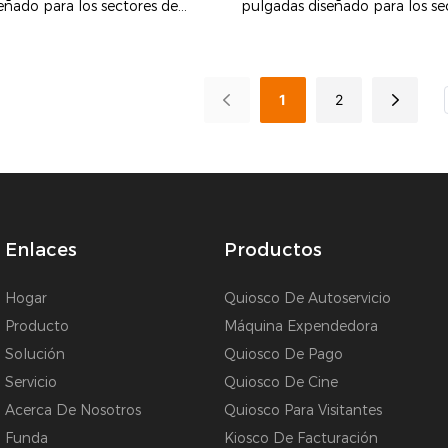
eñado para los sectores de
pulgadas diseñado para los se
y comercio minorista. Está
restauración y comercio minori
 una pantalla táctil y un
equipado con una pantalla tác
ódigos QR, lo que permite a los
escáner de códigos QR, lo que
1
2
zar pedidos, pagar y realizar
clientes realizar pedidos, pagar
 sí mismos. Este dispositivo de
consultas por sí mismos. Este 
mejora la eficiencia del
autoservicio mejora la eficienc
o de pedidos, reduce el tiempo
procesamiento de pedidos, re
ora la experiencia del cliente.
de cola y mejora la experiencia
Enlaces
Productos
Hogar
Quiosco De Autoservicio
Producto
Máquina Expendedora
Solución
Quiosco De Pago
Servicio
Quiosco De Cine
Acerca De Nosotros
Quiosco Para Visitantes
Funda
Kiosco De Facturación