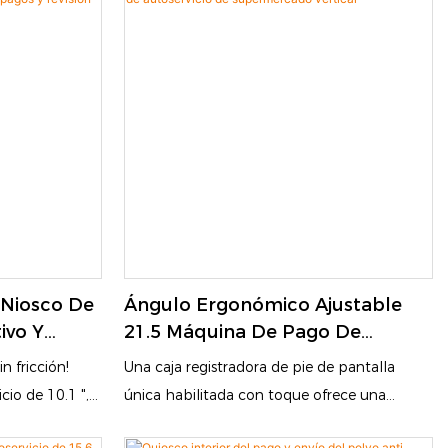
s Niosco De
Ángulo Ergonómico Ajustable
ivo Y
21.5 Máquina De Pago De
s De Pagos
Autoservicio De Supermercado
in fricción!
Una caja registradora de pie de pantalla
Vertical
cio de 10.1 ",
única habilitada con toque ofrece una
esamiento
solución moderna e intuitiva para varios