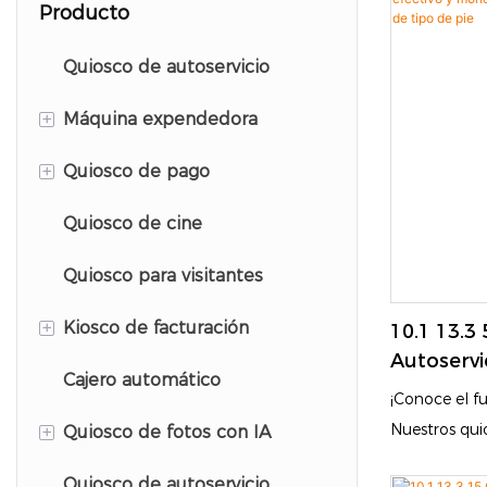
Producto
Quiosco de autoservicio
+
Máquina expendedora
+
Quiosco de pago
Máquina expendedora de
fundas para teléfonos
Quiosco de cine
Quiosco de pago de
Máquina expendedora de
estacionamiento
Quiosco para visitantes
protectores de pantalla
+
Kiosco de facturación
10.1 13.3
Autoservi
Cajero automático
Quiosco de autorregistro del
Monedas 
¡Conoce el fut
hotel
Y Revisió
+
Nuestros qui
Quiosco de fotos con IA
autoservicio 
Quiosco de registro de
Quiosco de autoservicio
Quiosco de fotos con IA