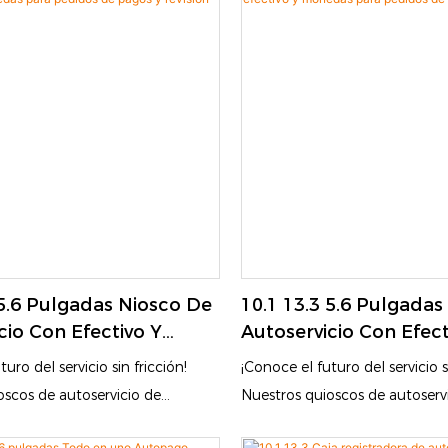
 5.6 Pulgadas Niosco De
10.1 13.3 5.6 Pulgada
cio Con Efectivo Y
Autoservicio Con Efect
Para Pedidos De Pagos
Monedas Para Pedido
uro del servicio sin fricción!
¡Conoce el futuro del servicio s
n De Tipo De Pie
Y Revisión
oscos de autoservicio de
Nuestros quioscos de autoservi
de 10.1 ", 13.3" y 15.6
13.3" y 15.6 "combinan proc