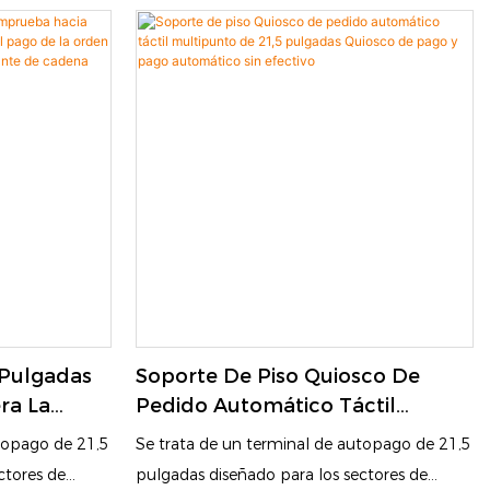
o con una
equipado con una pantalla táctil, un escáner
 códigos QR y
de códigos QR y una impresora, lo que
a los clientes
permite a los clientes realizar pedidos y
tivo, monedas y
pagos por sí mismos. Ayudará a reducir el
 sí mismos.
tiempo de cola y aumentar la eficiencia.
 cola,
a eficiencia.
 Pulgadas
Soporte De Piso Quiosco De
ra La
Pedido Automático Táctil
iosco Del
Multipunto De 21,5 Pulgadas
utopago de 21,5
Se trata de un terminal de autopago de 21,5
Servicio
Quiosco De Pago Y Pago
ctores de
pulgadas diseñado para los sectores de