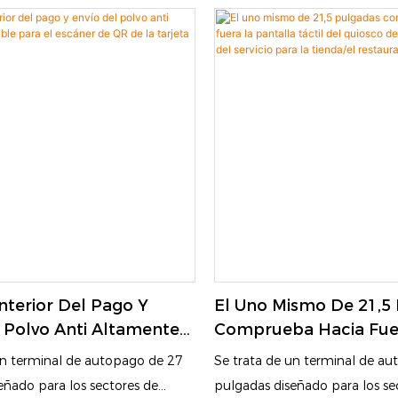
sta. Está equipado con una
venta minorista. Está equipad
il, un escáner de códigos QR y
pantalla táctil, un escáner de
, lo que permite a los clientes
una impresora, lo que permite 
dos, utilizar efectivo, monedas y
realizar pedidos, utilizar efec
 para pagar por sí mismos.
máquinas POS para pagar por
ucir el tiempo de cola,
Ayudará a reducir el tiempo de
utomatización y la eficiencia.
aumentar la automatización y l
nterior Del Pago Y
El Uno Mismo De 21,5
 Polvo Anti Altamente
Comprueba Hacia Fue
Para El Escáner De QR
Pantalla Táctil Del Qu
un terminal de autopago de 27
Se trata de un terminal de a
jeta De Crédito
Pago De La Orden Del 
eñado para los sectores de
pulgadas diseñado para los se