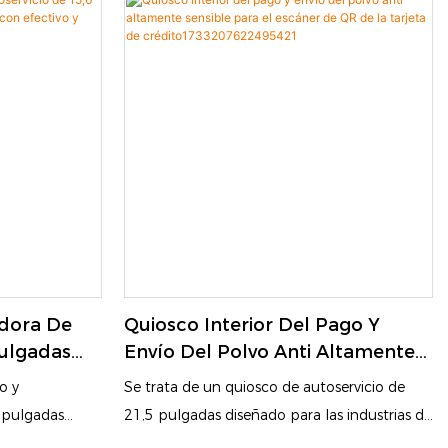
o/monedas con
entornos minoristas. Su interfaz fácil de usar
idad de pago,
optimiza las transacciones, lo que permite a
s operaciones
los cajeros procesar rápidamente las ventas,
oristas y
administrar el inventario y manejar múltiples
métodos de pago de manera eficiente. El
diseño elegante y de ahorro de espacio
mejora el atractivo estético del área de pago
mientras mejora la eficiencia operativa, lo
que lo hace ideal para entornos minoristas
de ritmo rápido
adora De
Quiosco Interior Del Pago Y
Pulgadas
Envío Del Polvo Anti Altamente
o POS Con
Sensible Para El Escáner De QR
o y
Se trata de un quiosco de autoservicio de
 Monedas
De La Tarjeta De
6 pulgadas
21,5 pulgadas diseñado para las industrias de
Crédito1733207622495421
 restauración y
restauración y comercio minorista. Está