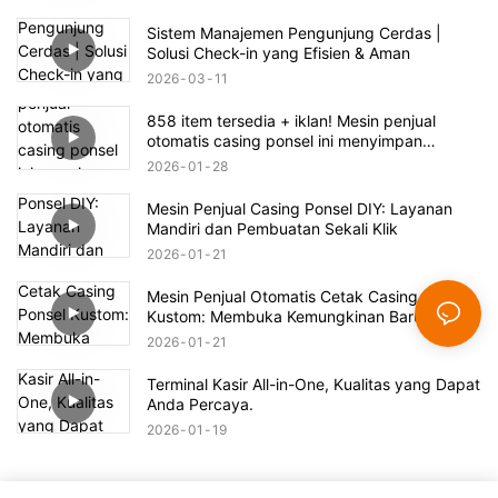
Sistem Manajemen Pengunjung Cerdas |
Solusi Check-in yang Efisien & Aman
2026
03
11
858 item tersedia + iklan! Mesin penjual
otomatis casing ponsel ini menyimpan
peluang bisnis yang sangat besar.
2026
01
28
Mesin Penjual Casing Ponsel DIY: Layanan
Mandiri dan Pembuatan Sekali Klik
2026
01
21
Mesin Penjual Otomatis Cetak Casing Ponsel
Kustom: Membuka Kemungkinan Baru untuk
Pencetakan
2026
01
21
Terminal Kasir All-in-One, Kualitas yang Dapat
Anda Percaya.
2026
01
19