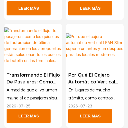
LEER MÁS
LEER MÁS
Transformando El Flujo
Por Qué El Cajero
De Pasajeros: Cómo
Automático Vertical
Los Quioscos De
LEAN Slim Supone Un
A medida que el volumen
En lugares de mucho
Facturación De Última
Antes Y Un Después
mundial de pasajeros sigue
tránsito, como centros
Generación En Los
Para Los Locales
2026
07
25
2026
07
23
alcanzando máximos
comerciales exclusivos,
Aeropuertos Están
Modernos
históricos, los aeropuertos
gasolineras, vestíbulos de
Solucionando Los
LEER MÁS
LEER MÁS
y centros de tránsito de
hoteles de lujo y salas VIP
Cuellos De Botella En