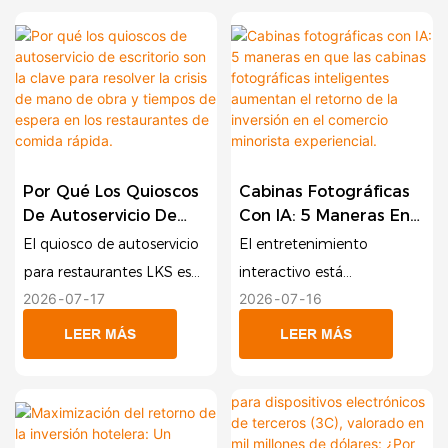
Las Terminales.
todo el mundo se
de aeropuertos, cada
enfrentan a un desafío
centímetro cuadrado de
fundamental: cómo
espacio es crucial para la
procesar a millones de
rentabilidad. Los cajeros
viajeros de forma rápida y
automáticos tradicionales
segura sin ampliar la
y voluminosos suelen
superficie física de las
presentar un dilema:
Por Qué Los Quioscos
Cabinas Fotográficas
terminales ni aumentar
ofrecen un servicio esencial
De Autoservicio De
Con IA: 5 Maneras En
exponencialmente los
e impulsan el gasto en
Escritorio Son La Clave
Que Las Cabinas
El quiosco de autoservicio
El entretenimiento
costes de personal.
efectivo, pero consumen
Para Resolver La Crisis
Fotográficas
para restaurantes LKS es
interactivo está
De Mano De Obra Y
Inteligentes
El cuello de botella casi
un valioso espacio y
2026
07
17
2026
07
16
una solución integral
experimentando una
Tiempos De Espera En
Aumentan El Retorno
siempre comienza en el
alteran el diseño interior
diseñada para optimizar el
rápida transformación, ya
Los Restaurantes De
De La Inversión En El
LEER MÁS
LEER MÁS
mostrador. Las largas colas
moderno.
proceso de pedidos y
que los fondos fotográficos
Comida Rápida.
Comercio Minorista
en el mostrador de
Experiencial.
pagos. Cuenta con una
tradicionales dan paso a
facturación, la verificación
Presentamos el cajero
pantalla táctil de alta
experiencias altamente
de identidad y la revisión
automático vertical LEAN
definición, impresora de
atractivas impulsadas por