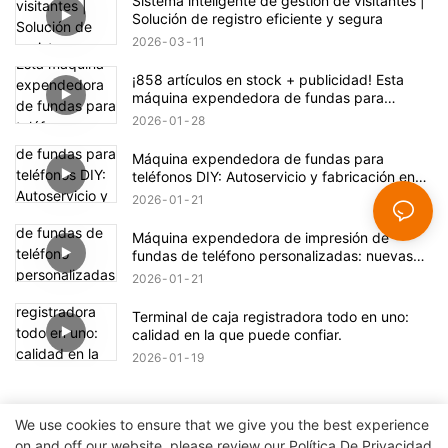
Sistema inteligente de gestión de visitantes |
Solución de registro eficiente y segura
2026
03
11
¡858 artículos en stock + publicidad! Esta
máquina expendedora de fundas para
teléfono esconde una gran oportunidad de
2026
01
28
negocio.
Máquina expendedora de fundas para
teléfonos DIY: Autoservicio y fabricación en
un solo clic
2026
01
21
Máquina expendedora de impresión de
fundas de teléfono personalizadas: nuevas
posibilidades de impresión
2026
01
21
Terminal de caja registradora todo en uno:
calidad en la que puede confiar.
2026
01
19
We use cookies to ensure that we give you the best experience
on and off our website. please review our
Política De Privacidad