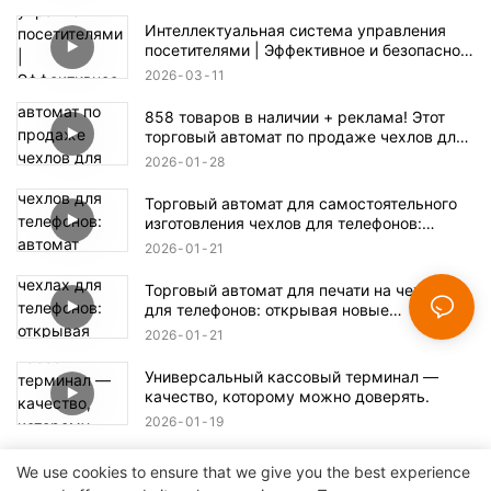
Интеллектуальная система управления
посетителями | Эффективное и безопасное
решение для регистрации
2026
03
11
858 товаров в наличии + реклама! Этот
торговый автомат по продаже чехлов для
телефонов скрывает огромные
2026
01
28
возможности для бизнеса.
Торговый автомат для самостоятельного
изготовления чехлов для телефонов:
автомат самообслуживания и
2026
01
21
изготовление в один клик.
Торговый автомат для печати на чехлах
для телефонов: открывая новые
возможности для печати.
2026
01
21
Универсальный кассовый терминал —
качество, которому можно доверять.
2026
01
19
We use cookies to ensure that we give you the best experience