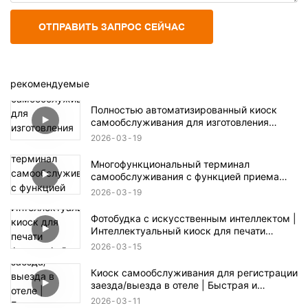
ОТПРАВИТЬ ЗАПРОС СЕЙЧАС
рекомендуемые
Полностью автоматизированный киоск
самообслуживания для изготовления
чехлов для телефонов с индивидуальной
2026
03
19
печатью.
Многофункциональный терминал
самообслуживания с функцией приема
монет и банкнот.
2026
03
19
Фотобудка с искусственным интеллектом |
Интеллектуальный киоск для печати
фотографий для мероприятий и розничной
2026
03
15
торговли
Киоск самообслуживания для регистрации
заезда/выезда в отеле | Быстрая и
бесконтактная регистрация заезда/выезда
2026
03
11