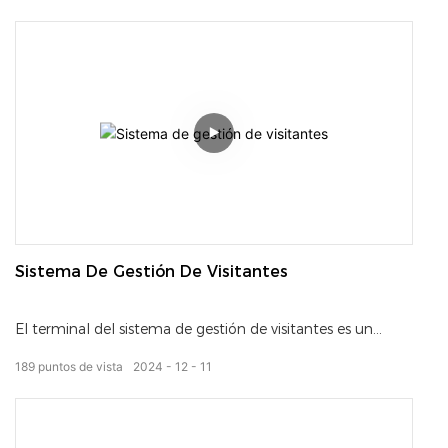
Sistema De Gestión De Visitantes
El terminal del sistema de gestión de visitantes es un
dispositivo inteligente que se utiliza para recibir y
189
puntos de vista
2024
12
11
gestionar visitantes. Es ampliamente utilizado en diversos
lugares como empresas, agencias gubernamentales,
escuelas, hospitales, etc. La terminal ayuda a las