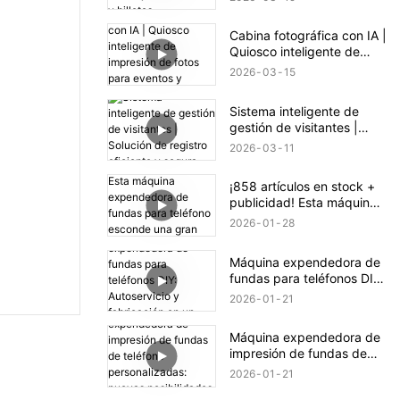
Cabina fotográfica con IA |
Quiosco inteligente de
impresión de fotos para
2026
03
15
eventos y comercios
Sistema inteligente de
gestión de visitantes |
Solución de registro
2026
03
11
eficiente y segura
¡858 artículos en stock +
publicidad! Esta máquina
expendedora de fundas
2026
01
28
para teléfono esconde una
gran oportunidad de
Máquina expendedora de
negocio.
fundas para teléfonos DIY:
Autoservicio y fabricación
2026
01
21
en un solo clic
Máquina expendedora de
impresión de fundas de
teléfono personalizadas:
2026
01
21
nuevas posibilidades de