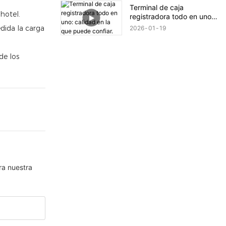
impresión
Terminal de caja
hotel.
registradora todo en uno:
calidad en la que puede
edida la carga
2026
01
19
confiar.
de los
ra nuestra