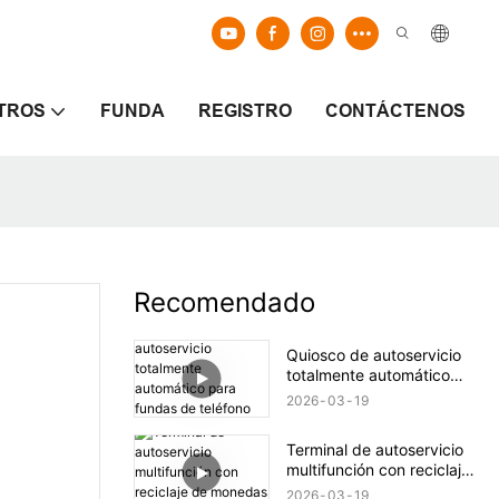
TROS
FUNDA
REGISTRO
CONTÁCTENOS
Recomendado
Quiosco de autoservicio
totalmente automático
para fundas de teléfono
2026
03
19
impresas a medida
Terminal de autoservicio
multifunción con reciclaje
de monedas y billetes.
2026
03
19