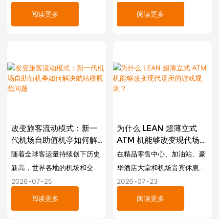
阅读更多
阅读更多
改变旅客流动模式：新一
为什么 LEAN 超薄立式
代机场自助值机亭如何解
ATM 机能够改变现代场所
决航站楼瓶颈问题
的游戏规则？
随着全球客运量持续创下历史
在精品零售中心、加油站、豪
新高，世界各地的机场和交通
华酒店大堂和机场贵宾休息室
2026
07
25
2026
07
23
枢纽正面临着一个严峻的挑
等客流量大的场所，每一寸空
战：如何在不扩大航站楼面积
间都至关重要。传统的笨重
阅读更多
阅读更多
或大幅增加人员成本的情况
ATM机往往面临两难的境地：