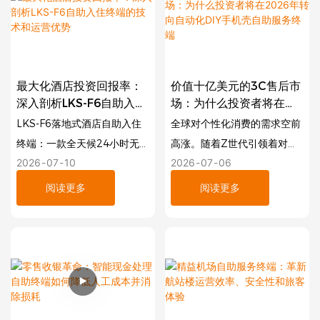
率。
细介绍这款32英寸人工智能照
相亭如何利用先进的人脸融合
技术和内置支付网关，打造高
利润、自动化运营的娱乐项
最大化酒店投资回报率：
价值十亿美元的3C售后市
目。您将了解到具体的硬件配
深入剖析LKS-F6自助入住
场：为什么投资者将在
置、软件功能以及在您的场所
终端的技术和运营优势
2026年转向自动化DIY手
LKS-F6落地式酒店自助入住
全球对个性化消费的需求空前
添加智能照相亭的投资回报率
机壳自助服务终端
终端：一款全天候24小时无人
高涨。随着Z世代引领着对独
优势。以下是如何把握这一新
2026
07
10
2026
07
06
值守终端，具备自动房卡发
特定制产品的追求，“无人零
兴零售娱乐趋势的指南。
放、安全护照扫描和全球支付
售”行业正在迅速发展。如果
阅读更多
阅读更多
模块。可与您的酒店管理系统
您正在寻找高回报、低人工成
无缝集成，彻底消除前台排队
本的商业机会， LKS全自动
现象。
DIY手机壳自动售货机无疑是
一个优质的投资选择。