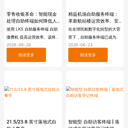
零售收银革命：智能现金
精益机场自助服务终端：
处理自助终端如何降低人
革新航站楼运营效率、安
工成本并消除损耗
全性和旅客体验
使用 LKS 自助服务终端 自助
在全球民航数字化转型的大背
缴费机 提高运营效率。该终端
景下，自助服务终端已成为智
2026
06
29
2026
06
23
专为客流量大的零售店、快餐
慧机场建设的核心硬件基础设
店和停车场设计，可自动处理
施。成熟、稳定且适应性强的
阅读更多
阅读更多
现金/数字交易，消除对账错
自助服务终端解决方案，能够
误，并大幅降低人工成本。
在提升机场运营效率、保障旅
客出行安全和提升旅客舒适度
的同时，有效减轻机场工作人
员的工作负担。深圳市精益自
助服务系统有限公司在自助服
务终端的研发和制造方面拥有
十余年的经验。我们开发专为
21.5/23.8 英寸落地式自
智能型 自助访客终端 | 落
机场量身定制的全场景集成自