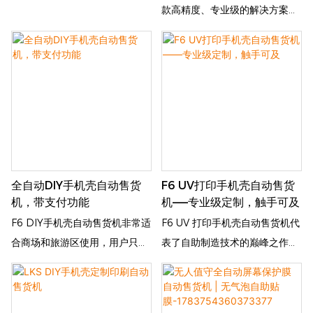
款高精度、专业级的解决方案，
专为购物中心、交通枢纽、办公
楼和人流量大的零售场所设计。
它适用于市面上绝大多数手机型
号，例如 iPhone 10-17 系列、
三星 S24/S25 等热门机型，可
在 3-4 分钟内高效地将屏幕保护
膜贴合到手机屏幕上，确保无气
泡或白边。
全自动DIY手机壳自动售货
F6 UV打印手机壳自动售货
机，带支付功能
机——专业级定制，触手可及
F6 DIY手机壳自动售货机非常适
F6 UV 打印手机壳自动售货机代
合商场和旅游区使用，用户只需
表了自助制造技术的巅峰之作，
2-3分钟即可使用自己的照片或
将专业的定制服务直接带入公共
预设图案制作个性化手机壳。全
场所。这款智能自助终端设计精
自动操作，减少人工成本，同时
准、快速、可靠，无需工作人员