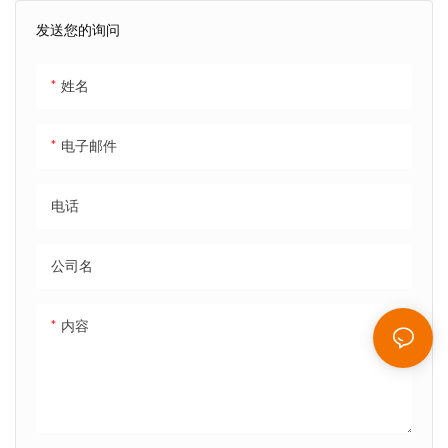
单的引导流程即可拍摄出清晰锐
3-4分钟即可精准高效地贴上屏
发送您的询问
利、媲美影棚品质的照片。集成
幕保护膜，确保无气泡、晶莹剔
的非现金支付选项和可选的广告
透且持久耐用。F5机器配备工业
姓名
显示屏支持完全自助操作，帮助
级对准技术，保证完美贴合，无
运营商在最大限度提高收益的同
白边。其超大存储容量（2889
电子邮件
时，最大限度地减少员工参与。
张保护膜）最大限度地减少了停
这款自助照相亭兼容Hiti
机时间，并在高峰时段最大限度
电话
P525L、DNP和其他专业级照
地提高了销售额。用户可享受直
片打印机，可快速打印出清晰的
观的触摸屏界面、实时预览和分
公司名
4×6英寸和2×6英寸照片。丰富
步指导，同时多种全球支付方式
的布局、虚拟背景、特效和趣味
（Nayax、微信、支付宝、现
内容
贴纸库，为每次拍摄增添了多样
金）使交易快捷方便。F5机器配
性和创意。即时电子邮件发送、
备内置滚轮，便于移动，专为高
离线工作模式和语音提示等功
人流量场所设计，可提供始终如
能，打造了便捷流畅的用户体
一的专业效果，提升客户满意
验。凭借无人值守操作、快速照
度，并创造盈利。