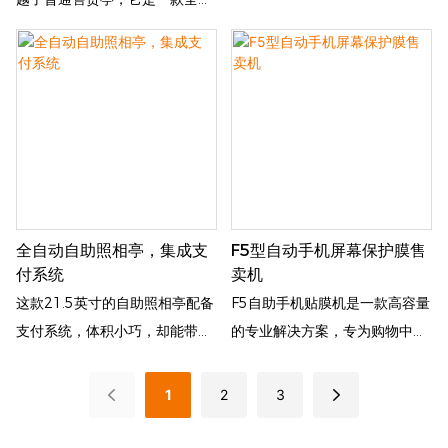
收入
动、交钥匙式的解决方案，可全
天候提供屏幕保护膜的销售和安
装服务。该机采用现代渐变设
计，并集成高清广告显​​示屏，能
够在繁忙的商业场所吸引顾客的
目光，从而带来被动收入。用户
体验流畅便捷：顾客只需按照屏
幕上的四个简单提示操作——选
全自动自助照相亭，集成支
F5型自动手机屏幕保护膜售
择设备型号、选择心仪的保护
付系统
卖机
膜、通过多种支付方式付款，然
这款21.5英寸的自助照相亭配备
F5自助手机贴膜机是一款高容量
后将手机放入机器即可。不到一
支付系统，体积小巧，却能带来
的专业解决方案，专为购物中
分钟，系统即可自动完成精准的
丰厚的收益，是商场、娱乐中心
心、交通枢纽、办公楼和人流量
切割、对齐和贴膜，无需现场工
和零售场所的理想之选。它拥有
大的零售场所设计。它兼容
作人员或专业安装技能。
1
2
3
灵敏的触摸屏、高清摄像头系统
iPhone 10-17系列、三星
和坚固耐用的金属外壳，通过简
S24/S25及其他热门机型，只需