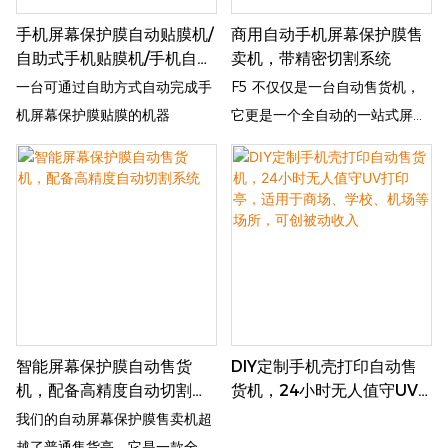
自主选择型号，并通过二维码、
手机屏幕保护膜自动贴膜机/
商用自动手机屏幕保护膜售
信用卡和移动钱包进行在线支
自助式手机贴膜机/手机自动
卖机，带精密切割系统
付，操作简便快捷。落地式紧凑
贴膜机
一台可通过自助方式自动完成手
F5 不仅仅是一台自动售货机，
设计节省空间，适用于商场、地
机屏幕保护膜贴膜的机器
它更是一个全自动的一站式屏幕
铁站、机场、手机店、校园和街
保护膜贴膜服务站。凭借其醒目
边商业区等场所。支持远程后台
的渐变色设计和内置的高清广告
管理、实时销售数据监控、库存
显​​示屏，它在任何高人流量场所
提醒和参数调整。可提供
都能瞬间吸引眼球。用户只需按
OEM/ODM定制外观、Logo、
照屏幕上的四个步骤操作：选择
语言系统和膜型号数据库。这是
手机型号、选择屏幕保护膜款
一款高利润的无人零售终端。
式、付款，然后将手机对准托盘
即可。机器会在短短 3-4 分钟内
智能屏幕保护膜自动售货
DIY定制手机壳打印自动售
自动完成整个贴膜过程——无需
机，配备高精度自动切割系
货机，24小时无人值守UV
人工操作，无需任何专业技能，
统
打印亭，适用于商场、学
我们的自动屏幕保护膜售卖机超
轻松便捷。
校、机场等场所，可创被动
越了普通售货亭，它是一款全自