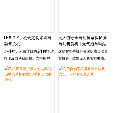
提升冲动消费和顾客互动。
协助，任何人只需 2-3 分钟即可
制作出完全个性化的手机壳。
LKS DIY手机壳定制印刷自
无人值守全自动屏幕保护膜
动售货机
自动售货机 | 无气泡自助贴
膜-1783754360373377
24小时无人值守自助定制手机壳
这款智能手机屏幕保护膜自动售
打印及自动贴膜机。支持用户自
货机是一款集无人售货和贴膜于
行设计、照片打印及无气泡贴
一体的自助终端。它支持24小时
膜。可远程管理，多种支付方
无人值守运行，可自动选择、售
式，是商场、校园及公共商业场
卖并精准粘贴手机钢化玻璃膜和
所的理想之选。
屏幕保护膜。配备高精度定位和
智能贴合系统，可实现大多数主
流手机型号无气泡、无尘、全自
动贴膜。大尺寸触摸屏支持用户