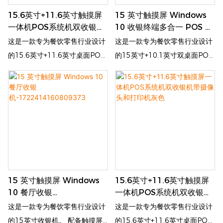
台空间的同时增强结账流程的企
15.6英寸+11.6英寸触摸屏
15 英寸触摸屏 Windows
业
一体机POS系统机双收银机
10 收银终端多合一 POS 系
带摄像头和打印机灰
统机适用于餐
这是一款专为餐饮零售行业设计
这是一款专为餐饮零售行业设计
色-1722414623848943
厅-1722414364623170
的15.6英寸+11.6英寸桌面POS
的15英寸+10.1英寸双桌面POS
收银机。 配备触摸屏和POS，
收银机。 配备触摸屏和POS，
客户可以自行下单、付款、查
客户可以自行下单、付款、查
询。 该自助设备提高订单处理效
询。 该自助设备提高订单处理效
率，减少排队时间，增强客户体
率，减少排队时间，增强客户体
验
验
15 英寸触摸屏 Windows
15.6英寸+11.6英寸触摸屏
10 餐厅收银
一体机POS系统机双收银机
机-1722414160809373
带摄像头和打印机灰色
这是一款专为餐饮零售行业设计
这是一款专为餐饮零售行业设计
的15英寸收银机。 配备触摸屏
的15.6英寸+11.6英寸桌面POS