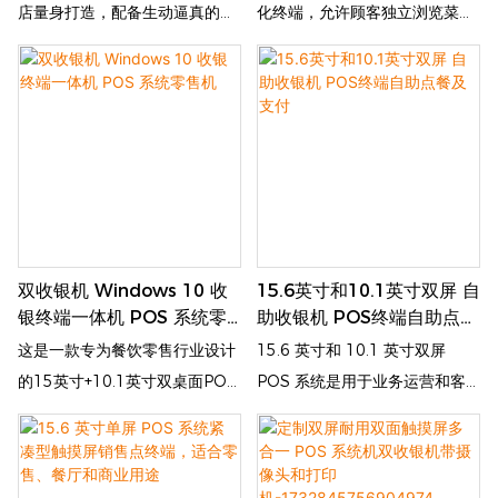
店量身打造，配备生动逼真的菜
化终端，允许顾客独立浏览菜
单显示屏，以高清图片展示菜
单、选择食品、下单、付款和接
品，吸引顾客。它集成了多种支
收订单确认，通过减少等待时间
付方式（支持银行卡、二维码、
和最大限度地减少工作人员协助
移动钱包等），实现流畅便捷的
来简化用餐体验。
无排队交易。该终端体积小巧，
易于放置在点餐台，并可与POS
系统同步，简化订单管理，减轻
员工工作量，同时提升顾客满意
双收银机 Windows 10 收
15.6英寸和10.1英寸双屏 自
度和餐桌周转率。
银终端一体机 POS 系统零
助收银机 POS终端自助点餐
售机
及支付
这是一款专为餐饮零售行业设计
15.6 英寸和 10.1 英寸双屏
的15英寸+10.1英寸双桌面POS
POS 系统是用于业务运营和客
收银机。 配备触摸屏和POS，
户参与的高效销售点解决方案。
客户可以自行下单、付款、查
15.6 英寸的主屏幕为收银员提
询。 该自助设备提高订单处理效
供服务，而面向客户的 10.1 英