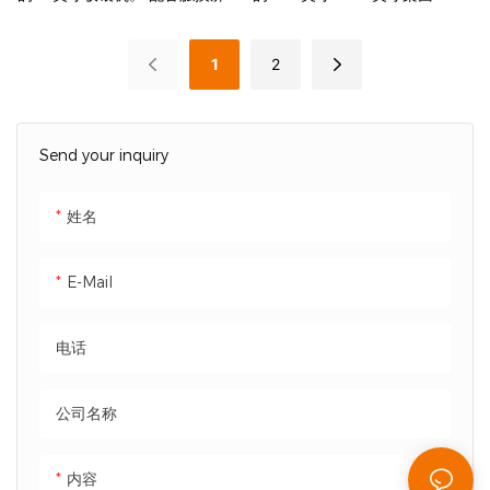
和POS，客户可以自行下单、付
收银机。 配备触摸屏和POS，
款、查询。 该自助设备提高订单
客户可以自行下单、付款、查
1
2
处理效率，减少排队时间，增强
询。 该自助设备提高订单处理效
客户体验
率，减少排队时间，增强客户体
验
Send your inquiry
姓名
E-Mail
电话
公司名称
内容