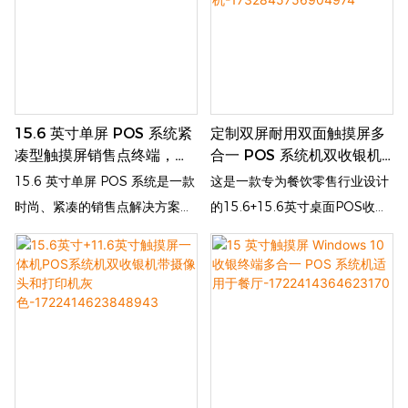
率，减少排队时间，增强客户体
寸屏幕则显示订单详细信息、促
验
销信息和付款信息。 它是零售、
餐馆和其他企业的理想选择，可
简化交易并提高服务速度。 该系
统凭借其紧凑的设计和直观的界
15.6 英寸单屏 POS 系统紧
定制双屏耐用双面触摸屏多
面，提高了运营效率和整体客户
凑型触摸屏销售点终端，适
合一 POS 系统机双收银机
满意度
合零售、餐厅和商业用途
带摄像头和打印
15.6 英寸单屏 POS 系统是一款
这是一款专为餐饮零售行业设计
机-1732845756904974
时尚、紧凑的销售点解决方案，
的15.6+15.6英寸桌面POS收银
旨在简化零售、餐厅和各种商业
机。 配备触摸屏和POS，客户
环境中的交易。 它配备高分辨率
可以自行下单、付款、查询。 该
触摸屏，可实现快速高效的订单
自助设备提高订单处理效率，减
处理，改善客户服务和运营生产
少排队时间，增强客户体验
力。 该 POS 系统具有用户友好
的界面、可靠的性能和节省空间
的设计，非常适合希望在优化柜