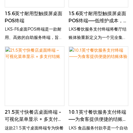
15.6英寸耐用型触摸屏桌面
15.6英寸耐用型触摸屏桌面
POS终端
POS终端——低维护成本，高
效率¹
LKS-F6桌面POS终端是一款耐
LKS餐饮服务支付终端将餐厅结
用、高效的自助服务终端，旨在
账体验重新定义为一个完全集成
简化现代零售和餐饮服务环境中
的自动化终端。顾客可以自主轻
的点餐和结账流程。这款紧凑型
松浏览电子菜单、选择心仪的菜
一体化终端配备一块15.6英寸的
品、提交订单、通过多种方式完
高分辨率电容式触摸屏，能够快
成支付，并实时获取订单确认信
速完成从下单到交易完成的整个
息。该终端消除了排队现象，最
流程。LKS-F6内置高速热敏打
大限度地减少了收银员的干预，
印机和多种支付处理模块，可有
从而优化了服务流程，提升了顾
效消除柜台拥堵，减少订单录入
客满意度，并提高了餐厅、咖啡
21.5英寸快餐店桌面终端 –
10.1英寸餐饮服务支付终端
错误，并可全天候运行，且维护
馆和快餐店的餐桌周转率。
可视化菜单显示 + 多支付结
——为食客提供便捷的结账体
需求极低。
账
验
这款21.5英寸桌面终端专为快餐
LKS 食品服务付款亭是一个自动