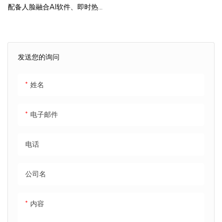
配备人脸融合AI软件、即时热升
华打印和自动化多支付系统。本
指南将详细介绍AI Capture 32
英寸照相亭的技术规格、软件功
发送您的询问
能和盈利特性。基于我们在高人
流量零售场所和国际活动中的商
姓名
业部署经验，这种无人值守的设
置能够持续带来比传统照相亭高
电子邮件
出三倍的用户互动。您将了解到
其先进的RK3588处理单元和
电话
Funsbooth原生人脸融合软件
如何实现被动收入的自动化。让
我们深入了解这款自动化体验系
公司名
统的核心规格。
内容