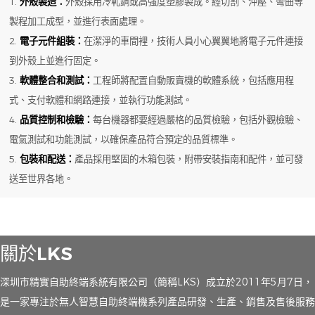
1.
外殼製造：
外殼採用冷軋鋼或高強度塑膠製成。經切割、沖壓、彎曲等
製程加工成型，並進行表面處理。
2.
電子元件組裝：
在潔淨的車間裡，技術人員小心翼翼地將電子元件連接
到外殼上並進行固定。
3.
軟體整合和測試：
工程師將配置自動販賣機的軟體系統，包括應用程
式、支付軟體和網路連接，並執行功能測試。
4.
品質控制和檢驗：
每台機器都要經過嚴格的品質檢驗，包括外觀檢驗、
電氣測試和功能測試，以確保產品符合預定的品質標準。
5.
包裝和配送：
產品採用堅固的木箱包裝，附帶安裝指南和配件，並可發
送至世界各地。
關於LKS
深圳市精實自助終端系統有限公司（簡稱LKS）成立於2011年5月7日，
是一家專注於無人智慧自助終端機系列產品研發、生產、銷售及售後服務