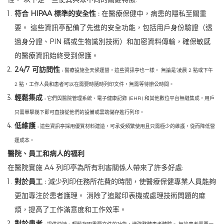
符合 HIPAA 標準的安全性
:
在醫療保健中，病患的隱私至關重
要。 這些資訊亭配備了先進的安全功能，包括用戶身份驗證（透
過身分證、PIN 碼或生物識別技術）和加密資料傳輸，確保敏感
的醫療資訊始終受到保護。
24/7 可訪問性
:
醫療設施全天候運營，這些資訊亭也一樣。 無論是’凌晨 2 點或下午
2 點，工作人員和患者可以在需要時隨時列印文件，無需等待辦公時間。
輕鬆集成
:
它們與醫院管理系統、電子健康記錄 (EHR) 和其他數位平台無縫集成，用戶
只需單擊幾下即可直接從他們的設備或雲端儲存進行列印。
低維護
:
這些資訊亭採用優質材料建造，可承受頻繁使用且只需極少的維護，從而降低營
運成本。
醫院、員工和病人的福利
在醫院實施 A4 列印亭為所有利害關係人帶來了許多好處:
對於員工
:
減少列印任務所花費的時間，使醫療保健專業人員能夠
更加專注於患者護理。 消除了追蹤印表機或處理技術問題的麻
煩，提高了工作滿意度和工作效率。
對於患者