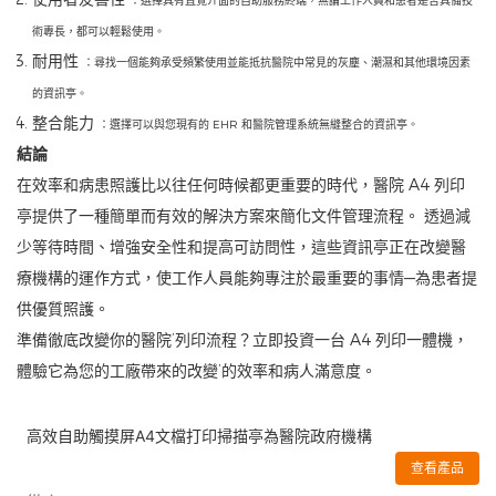
：選擇具有直覺介面的自助服務終端，無論工作人員和患者是否具備技
術專長，都可以輕鬆使用。
耐用性
：尋找一個能夠承受頻繁使用並能抵抗醫院中常見的灰塵、潮濕和其他環境因素
的資訊亭。
整合能力
：選擇可以與您現有的 EHR 和醫院管理系統無縫整合的資訊亭。
結論
在效率和病患照護比以往任何時候都更重要的時代，醫院 A4 列印
亭提供了一種簡單而有效的解決方案來簡化文件管理流程。 透過減
少等待時間、增強安全性和提高可訪問性，這些資訊亭正在改變醫
療機構的運作方式，使工作人員能夠專注於最重要的事情—為患者提
供優質照護。
準備徹底改變你的醫院’列印流程？立即投資一台 A4 列印一體機，
體驗它為您的工廠帶來的改變’的效率和病人滿意度。
高效自助觸摸屏A4文檔打印掃描亭為醫院政府機構
查看產品