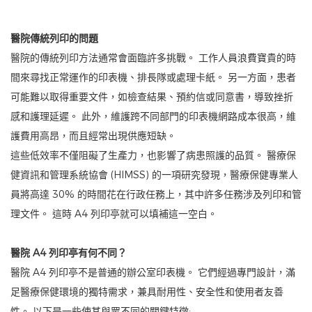
醫院傳統列印的問題
醫院的傳統列印方法通常會面臨許多挑戰。 工作人員浪費寶貴的時
間來尋找正常運作的印表機、排長隊或處理卡紙。 另一方面，患者
可能難以取得重要文件，如檢查結果、預約信或同意書，導致挫折
感和護理延遲。 此外，維護跨不同部門的印表機網路成本很高，維
護費用高昂，而且經常出現供應短缺。
這些低效率不僅阻礙了生產力，也影響了病患照護的品質。 醫療保
健資訊和管理系統協會 (HIMSS) 的一項研究發現，醫療保健專業人
員將高達 30% 的時間花在行政任務上，其中許多任務涉及列印和管
理文件。 這時 A4 列印亭就可以填補這一空白。
醫院 A4 列印亭有何不同？
醫院 A4 列印亭不是普通的辦公室印表機。 它們經過專門設計，滿
足醫療保健環境的獨特需求，兼具耐用性、安全性和使用者友善
性。 以下是一些使其與眾不同的關鍵特徵: