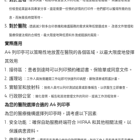
:
提供快速、輕鬆存取重要文件的功能，增強整體患者體驗。 無論患者需要一
份檢查結果副本與專家分享，還是需要一份預約詳情的打印件，他們都可以獲得所需的信
息，而無需長時間等待。
對於醫院
:
透過減少對多台印表機和維護服務的需求來降低營運成本。 改善文件管理和
醫療保健法規的合規性，最大限度地降低資料外洩或錯誤的風險。
實際應用
A4 列印亭可以策略性地放置在醫院的各個區域，以最大限度地發揮
其效用:
接待區
：患者到達時可以列印預約確認書、保險單或同意文件。
護理站
：工作人員無需離開工作站即可快速列印病歷、藥物清單或照護計畫。
實驗室和放射科
：技術人員可以列印測試結果或影像報告，以供醫生立即審查。
行政辦公室
：簡化發票、報告和其他管理文件的列印，提高工作流程效率。
為您的醫院選擇合適的 A4 列印亭
為您的醫療機構選擇列印亭時，請考慮以下因素:
安全功能
：確保自助服務終端符合 HIPAA 和其他相關法規，以
保護病患資料。
使用者友善性